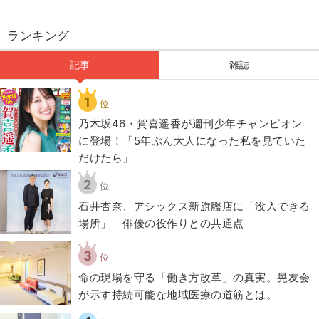
ランキング
記事
雑誌
1
位
乃木坂46・賀喜遥香が週刊少年チャンピオン
に登場！「5年ぶん大人になった私を見ていた
だけたら」
2
位
石井杏奈、アシックス新旗艦店に「没入できる
場所」 俳優の役作りとの共通点
3
位
​命の現場を守る「働き方改革」の真実。晃友会
が示す持続可能な地域医療の道筋とは。