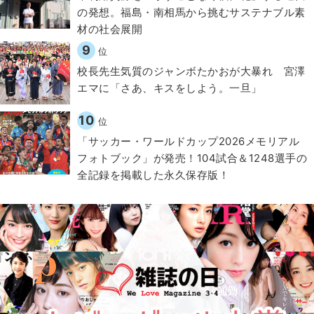
の発想。福島・南相馬から挑むサステナブル素
材の社会展開​
9
位
校長先生気質のジャンボたかおが大暴れ 宮澤
エマに「さあ、キスをしよう。一旦」
10
位
「サッカー・ワールドカップ2026メモリアル
フォトブック」が発売！104試合＆1248選手の
全記録を掲載した永久保存版！