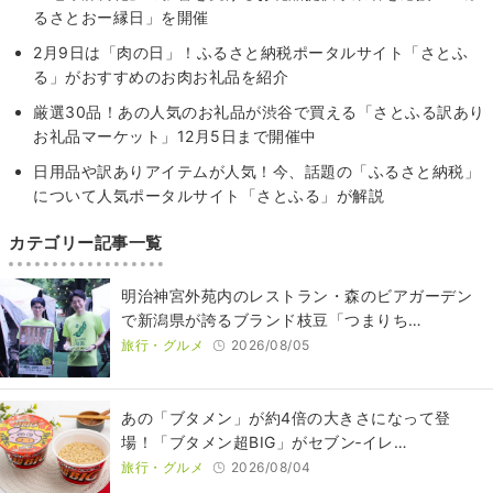
るさとおー縁日」を開催
2月9日は「肉の日」！ふるさと納税ポータルサイト「さとふ
る」がおすすめのお肉お礼品を紹介
厳選30品！あの人気のお礼品が渋谷で買える「さとふる訳あり
お礼品マーケット」12月5日まで開催中
日用品や訳ありアイテムが人気！今、話題の「ふるさと納税」
について人気ポータルサイト「さとふる」が解説
カテゴリー記事一覧
明治神宮外苑内のレストラン・森のビアガーデン
で新潟県が誇るブランド枝豆「つまりち…
旅行・グルメ
2026/08/05
あの「ブタメン」が約4倍の大きさになって登
場！「ブタメン超BIG」がセブン‐イレ…
旅行・グルメ
2026/08/04