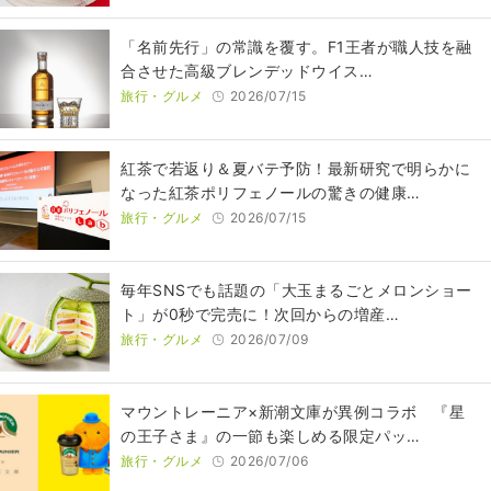
​​「名前先行」の常識を覆す。F1王者が職人技を融
合させた高級ブレンデッドウイス…
旅行・グルメ
2026/07/15
紅茶で若返り＆夏バテ予防！最新研究で明らかに
なった紅茶ポリフェノールの驚きの健康…
旅行・グルメ
2026/07/15
毎年SNSでも話題の「大玉まるごとメロンショー
ト」が0秒で完売に！次回からの増産…
旅行・グルメ
2026/07/09
マウントレーニア×新潮文庫が異例コラボ 『星
の王子さま』の一節も楽しめる限定パッ…
旅行・グルメ
2026/07/06