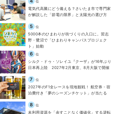
4
位
電気代高騰にどう備える？さいたま市で専門家
が解説した「節電の限界」と太陽光の選び方
5
位
5000本のひまわりが街づくりの入口に。習志
野・鷺沼で「ひまわりキャンパスプロジェク
ト」始動
6
位
シルク・ドゥ・ソレイユ『クーザ』が16年ぶり
日本再上陸 2027年2月東京、8月大阪で開催
7
位
2027年のF1全レースを現地観戦！ 航空券・宿
泊費付き「夢のシーズンチケット」が当たる
8
位
​​未利用資源を「余すことなく価値化」する逆転