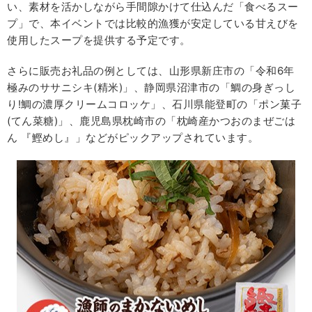
い、素材を活かしながら手間隙かけて仕込んだ「食べるスー
プ」で、本イベントでは比較的漁獲が安定している甘えびを
使用したスープを提供する予定です。
さらに販売お礼品の例としては、山形県新庄市の「令和6年
極みのササニシキ(精米)」、静岡県沼津市の「鯛の身ぎっし
り!鯛の濃厚クリームコロッケ」、石川県能登町の「ポン菓子
(てん菜糖)」、鹿児島県枕崎市の「枕崎産かつおのまぜごは
ん 『鰹めし』」などがピックアップされています。