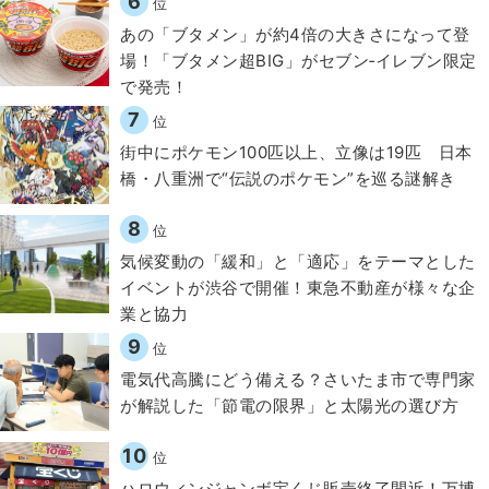
6
位
あの「ブタメン」が約4倍の大きさになって登
場！「ブタメン超BIG」がセブン‐イレブン限定
で発売！
7
位
街中にポケモン100匹以上、立像は19匹 日本
橋・八重洲で“伝説のポケモン”を巡る謎解き
8
位
気候変動の「緩和」と「適応」をテーマとした
イベントが渋谷で開催！東急不動産が様々な企
業と協力
9
位
電気代高騰にどう備える？さいたま市で専門家
が解説した「節電の限界」と太陽光の選び方
10
位
ハロウィンジャンボ宝くじ販売終了間近！万博