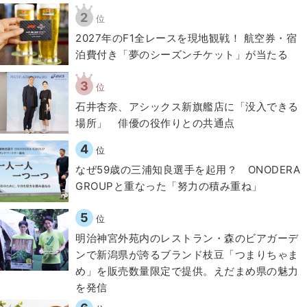
2
位
2027年のF1全レースを現地観戦！ 航空券・宿
泊費付き「夢のシーズンチケット」が当たる
3
位
石井杏奈、アシックス新旗艦店に「没入できる
場所」 俳優の役作りとの共通点
4
位
なぜ59歳の三浦知良選手を起用？ ONODERA
GROUPと重なった「努力の積み重ね」
5
位
明治神宮外苑内のレストラン・森のビアガーデ
ンで新潟県が誇るブランド枝豆「つまりちゃま
め」を販売数量限定で提供。えだまめ県の魅力
を発信