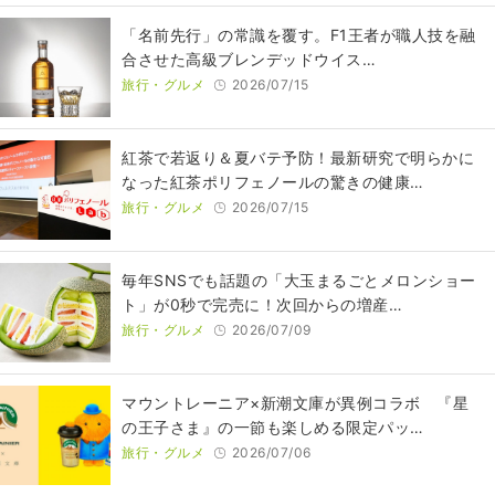
​​「名前先行」の常識を覆す。F1王者が職人技を融
合させた高級ブレンデッドウイス…
旅行・グルメ
2026/07/15
紅茶で若返り＆夏バテ予防！最新研究で明らかに
なった紅茶ポリフェノールの驚きの健康…
旅行・グルメ
2026/07/15
毎年SNSでも話題の「大玉まるごとメロンショー
ト」が0秒で完売に！次回からの増産…
旅行・グルメ
2026/07/09
マウントレーニア×新潮文庫が異例コラボ 『星
の王子さま』の一節も楽しめる限定パッ…
旅行・グルメ
2026/07/06