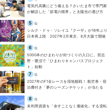
電気代高騰にどう備える？さいたま市で専門家
が解説した「節電の限界」と太陽光の選び方
5
位
シルク・ドゥ・ソレイユ『クーザ』が16年ぶり
日本再上陸 2027年2月東京、8月大阪で開催
6
位
5000本のひまわりが街づくりの入口に。習志
野・鷺沼で「ひまわりキャンパスプロジェク
ト」始動
7
位
2027年のF1全レースを現地観戦！ 航空券・宿
泊費付き「夢のシーズンチケット」が当たる
8
位
​​未利用資源を「余すことなく価値化」する逆転