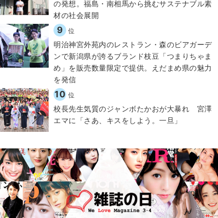
の発想。福島・南相馬から挑むサステナブル素
材の社会展開​
9
位
明治神宮外苑内のレストラン・森のビアガーデ
ンで新潟県が誇るブランド枝豆「つまりちゃま
め」を販売数量限定で提供。えだまめ県の魅力
を発信
10
位
校長先生気質のジャンボたかおが大暴れ 宮澤
エマに「さあ、キスをしよう。一旦」