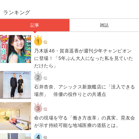
ランキング
記事
雑誌
1
位
乃木坂46・賀喜遥香が週刊少年チャンピオン
に登場！「5年ぶん大人になった私を見ていた
だけたら」
2
位
石井杏奈、アシックス新旗艦店に「没入できる
場所」 俳優の役作りとの共通点
3
位
​命の現場を守る「働き方改革」の真実。晃友会
が示す持続可能な地域医療の道筋とは。
4
位