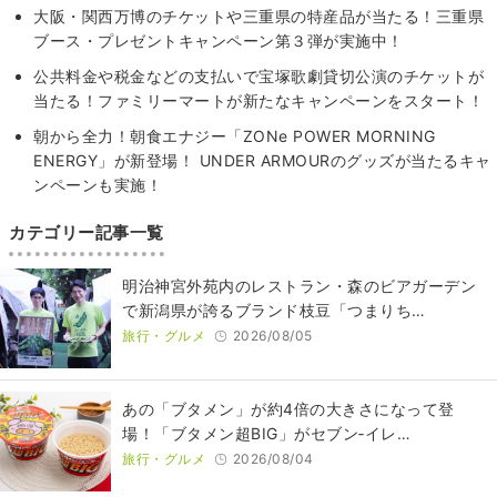
大阪・関西万博のチケットや三重県の特産品が当たる！三重県
ブース・プレゼントキャンペーン第３弾が実施中！
公共料金や税金などの支払いで宝塚歌劇貸切公演のチケットが
当たる！ファミリーマートが新たなキャンペーンをスタート！
朝から全力！朝食エナジー「ZONe POWER MORNING
ENERGY」が新登場！ UNDER ARMOURのグッズが当たるキャ
ンペーンも実施！
カテゴリー記事一覧
明治神宮外苑内のレストラン・森のビアガーデン
で新潟県が誇るブランド枝豆「つまりち…
旅行・グルメ
2026/08/05
あの「ブタメン」が約4倍の大きさになって登
場！「ブタメン超BIG」がセブン‐イレ…
旅行・グルメ
2026/08/04