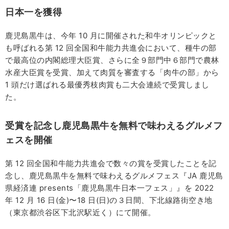
日本一を獲得
鹿児島黒牛は、今年 10 月に開催された和牛オリンピックと
も呼ばれる第 12 回全国和牛能力共進会において、種牛の部
で最高位の内閣総理大臣賞、さらに全９部門中６部門で農林
水産大臣賞を受賞、加えて肉質を審査する「肉牛の部」から
1 頭だけ選ばれる最優秀枝肉賞も二大会連続で受賞しまし
た。
受賞を記念し鹿児島黒
牛を無料で味わえるグルメフ
ェスを開催
第 12 回全国和牛能力共進会で数々の賞を受賞したことを記
念し、鹿児島黒牛を無料で味わえるグルメフェス『JA 鹿児島
県経済連 presents「鹿児島黒牛日本一フェス」』を 2022
年 12 月 16 日(金)〜18 日(日)の３日間、下北線路街空き地
（東京都渋谷区下北沢駅近く）にて開催。