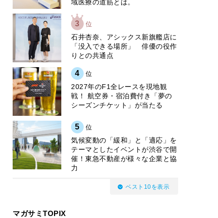
域医療の道筋とは。
3
位
石井杏奈、アシックス新旗艦店に
「没入できる場所」 俳優の役作
りとの共通点
4
位
2027年のF1全レースを現地観
戦！ 航空券・宿泊費付き「夢の
シーズンチケット」が当たる
5
位
気候変動の「緩和」と「適応」を
テーマとしたイベントが渋谷で開
催！東急不動産が様々な企業と協
力
ベスト10を表示
マガサミTOPIX