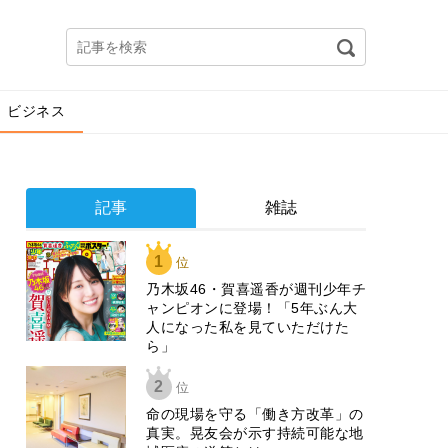
ビジネス
記事
雑誌
1
位
乃木坂46・賀喜遥香が週刊少年チ
ャンピオンに登場！「5年ぶん大
人になった私を見ていただけた
ら」
2
位
​命の現場を守る「働き方改革」の
真実。晃友会が示す持続可能な地