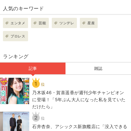
人気のキーワード
エンタメ
芸能
ツンデレ
星座
プロレス
ランキング
記事
雑誌
1
位
乃木坂46・賀喜遥香が週刊少年チャンピオン
に登場！「5年ぶん大人になった私を見ていた
だけたら」
2
位
石井杏奈、アシックス新旗艦店に「没入できる