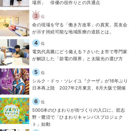
場所」 俳優の役作りとの共通点
3
位
​命の現場を守る「働き方改革」の真実。晃友会
が示す持続可能な地域医療の道筋とは。
4
位
電気代高騰にどう備える？さいたま市で専門家
が解説した「節電の限界」と太陽光の選び方
5
位
シルク・ドゥ・ソレイユ『クーザ』が16年ぶり
日本再上陸 2027年2月東京、8月大阪で開催
6
位
5000本のひまわりが街づくりの入口に。習志
野・鷺沼で「ひまわりキャンパスプロジェク
ト」始動