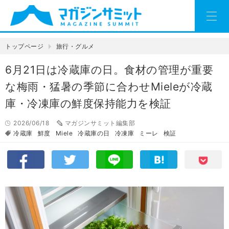
トップページ
旅行・グルメ
6⽉21⽇は冷蔵庫の⽇。食材の管理が重要
な梅⾬・猛暑の季節に合わせMieleが冷蔵
庫・冷凍庫の鮮度保持能⼒を検証
2026/06/18
マガジンサミット編集部
冷蔵庫
鮮度
Miele
冷蔵庫の⽇
冷凍庫
ミーレ
検証