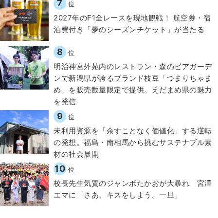
7
位
2027年のF1全レースを現地観戦！ 航空券・宿
泊費付き「夢のシーズンチケット」が当たる
8
位
明治神宮外苑内のレストラン・森のビアガーデ
ンで新潟県が誇るブランド枝豆「つまりちゃま
め」を販売数量限定で提供。えだまめ県の魅力
を発信
9
位
​​未利用資源を「余すことなく価値化」する逆転
の発想。福島・南相馬から挑むサステナブル素
材の社会展開​
10
位
校長先生気質のジャンボたかおが大暴れ 宮澤
エマに「さあ、キスをしよう。一旦」