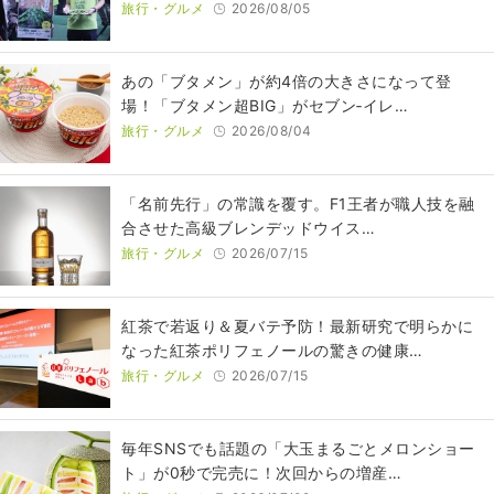
旅行・グルメ
2026/08/05
あの「ブタメン」が約4倍の大きさになって登
場！「ブタメン超BIG」がセブン‐イレ…
旅行・グルメ
2026/08/04
​​「名前先行」の常識を覆す。F1王者が職人技を融
合させた高級ブレンデッドウイス…
旅行・グルメ
2026/07/15
紅茶で若返り＆夏バテ予防！最新研究で明らかに
なった紅茶ポリフェノールの驚きの健康…
旅行・グルメ
2026/07/15
毎年SNSでも話題の「大玉まるごとメロンショー
ト」が0秒で完売に！次回からの増産…