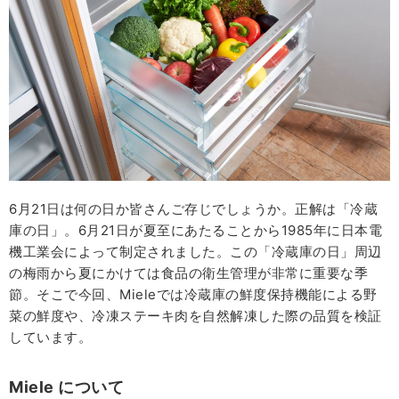
6⽉21⽇は何の日か皆さんご存じでしょうか。正解は「冷蔵
庫の日」。6⽉21⽇が夏至にあたることから1985年に⽇本電
機⼯業会によって制定されました。この「冷蔵庫の日」周辺
の梅雨から夏にかけては⾷品の衛⽣管理が非常に重要な季
節。そこで今回、Mieleでは冷蔵庫の鮮度保持機能による野
菜の鮮度や、冷凍ステーキ⾁を⾃然解凍した際の品質を検証
しています。
Miele について