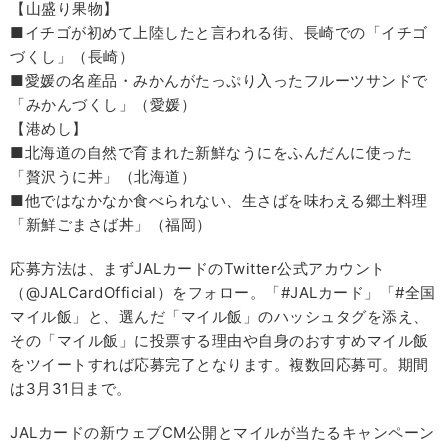
【山盛り果物】
■イチゴが初めて上陸したと言われる街、長崎での「イチゴ
づくし」（長崎）
■愛媛の名産品・みかんがたっぷり入ったフルーツサンドで
「みかんづくし」（愛媛）
【港めし】
■北海道の自然で育まれた新鮮なうにをふんだんに使った
「贅沢うに丼」（北海道）
■他ではなかなか食べられない、生さばを味わえる郷土料理
「新鮮ごまさば丼」（福岡）
応募方法は、まずJALカードのTwitter公式アカウント
（@JALCardOfficial）をフォロー。「#JALカード」「#全国
マイル飯」と、選んだ「マイル飯」のハッシュタグを添え、
その「マイル飯」に投票する理由や自身のおすすめマイル飯
をツイートすれば応募完了となります。複数回応募可。期間
は3月31日まで。
JALカードの新ウェブCM公開とマイルが当たるキャンペーン