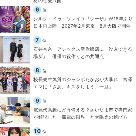
材の社会展開​
6
位
シルク・ドゥ・ソレイユ『クーザ』が16年ぶり
日本再上陸 2027年2月東京、8月大阪で開催
7
位
石井杏奈、アシックス新旗艦店に「没入できる
場所」 俳優の役作りとの共通点
8
位
校長先生気質のジャンボたかおが大暴れ 宮澤
エマに「さあ、キスをしよう。一旦」
9
位
電気代高騰にどう備える？さいたま市で専門家
が解説した「節電の限界」と太陽光の選び方
10
位