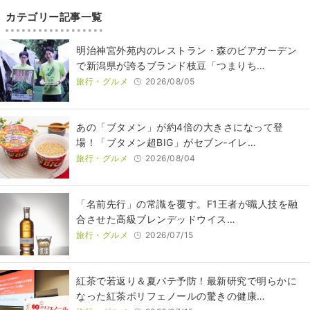
カテゴリー記事一覧
明治神宮外苑内のレストラン・森のビアガーデン
で新潟県が誇るブランド枝豆「つまりち…
旅行・グルメ
2026/08/05
あの「ブタメン」が約4倍の大きさになって登
場！「ブタメン超BIG」がセブン‐イレ…
旅行・グルメ
2026/08/04
​​「名前先行」の常識を覆す。F1王者が職人技を融
合させた高級ブレンデッドウイス…
旅行・グルメ
2026/07/15
紅茶で若返り＆夏バテ予防！最新研究で明らかに
なった紅茶ポリフェノールの驚きの健康…