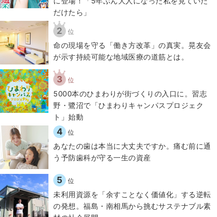
に登場！「5年ぶん大人になった私を見ていた
だけたら」
2
位
​命の現場を守る「働き方改革」の真実。晃友会
が示す持続可能な地域医療の道筋とは。
3
位
5000本のひまわりが街づくりの入口に。習志
野・鷺沼で「ひまわりキャンパスプロジェク
ト」始動
4
位
​あなたの歯は本当に大丈夫ですか。痛む前に通
う予防歯科が守る一生の資産
5
位
​​未利用資源を「余すことなく価値化」する逆転
の発想。福島・南相馬から挑むサステナブル素