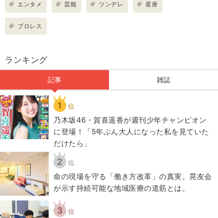
エンタメ
芸能
ツンデレ
星座
プロレス
ランキング
記事
雑誌
1
位
乃木坂46・賀喜遥香が週刊少年チャンピオン
に登場！「5年ぶん大人になった私を見ていた
だけたら」
2
位
​命の現場を守る「働き方改革」の真実。晃友会
が示す持続可能な地域医療の道筋とは。
3
位