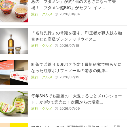
あの「ブタメン」が約4倍の大きさになって登
場！「ブタメン超BIG」がセブン‐イレ…
旅行・グルメ
2026/08/04
​​「名前先行」の常識を覆す。F1王者が職人技を融
合させた高級ブレンデッドウイス…
旅行・グルメ
2026/07/15
紅茶で若返り＆夏バテ予防！最新研究で明らかに
なった紅茶ポリフェノールの驚きの健康…
旅行・グルメ
2026/07/15
毎年SNSでも話題の「大玉まるごとメロンショー
ト」が0秒で完売に！次回からの増産…
旅行・グルメ
2026/07/09