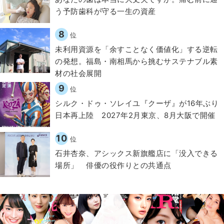
う予防歯科が守る一生の資産
8
位
​​未利用資源を「余すことなく価値化」する逆転
の発想。福島・南相馬から挑むサステナブル素
材の社会展開​
9
位
シルク・ドゥ・ソレイユ『クーザ』が16年ぶり
日本再上陸 2027年2月東京、8月大阪で開催
10
位
石井杏奈、アシックス新旗艦店に「没入できる
場所」 俳優の役作りとの共通点