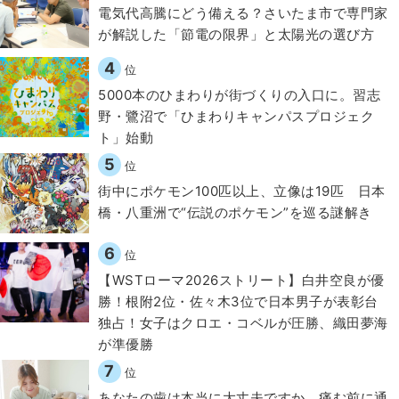
電気代高騰にどう備える？さいたま市で専門家
が解説した「節電の限界」と太陽光の選び方
4
位
5000本のひまわりが街づくりの入口に。習志
野・鷺沼で「ひまわりキャンパスプロジェク
ト」始動
5
位
街中にポケモン100匹以上、立像は19匹 日本
橋・八重洲で“伝説のポケモン”を巡る謎解き
6
位
【WSTローマ2026ストリート】白井空良が優
勝！根附2位・佐々木3位で日本男子が表彰台
独占！女子はクロエ・コベルが圧勝、織田夢海
が準優勝
7
位
​あなたの歯は本当に大丈夫ですか。痛む前に通