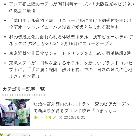
アジア初上陸のホテルが3軒同時オープン！大阪観光やビジネス
の拠点に最適
「葉山ホテル音羽ノ森」リニューアルに向け予約受付を開始！
全室オーシャンビューバス設置で愛犬と泊まれる部屋も
和の伝統文化に触れられる体験型ホテル「浅草ビューホテル ア
ネックス 六区」が2023年3月18日にニューオープン
東京近郊で非日常なショートトリップを楽しめる宿泊施設3選
東急ステイが「日常を旅するホテル」を新しいブランドコンセ
プトに。「手に届く範囲、歩ける範囲での、日常の延長の心地
よさ」をお届け
カテゴリー記事一覧
明治神宮外苑内のレストラン・森のビアガーデン
で新潟県が誇るブランド枝豆「つまりち…
旅行・グルメ
2026/08/05