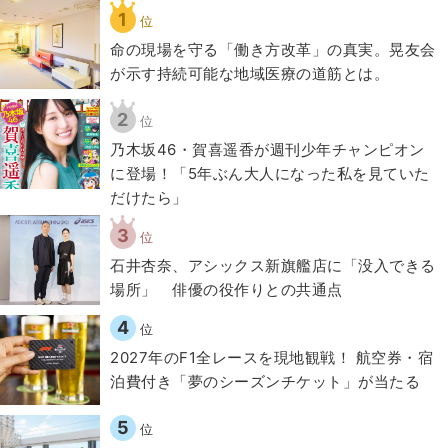
1
位
​命の現場を守る「働き方改革」の真実。晃友会
が示す持続可能な地域医療の道筋とは。
2
位
乃木坂46・賀喜遥香が週刊少年チャンピオン
に登場！「5年ぶん大人になった私を見ていた
だけたら」
3
位
石井杏奈、アシックス新旗艦店に「没入できる
場所」 俳優の役作りとの共通点
4
位
2027年のF1全レースを現地観戦！ 航空券・宿
泊費付き「夢のシーズンチケット」が当たる
5
位