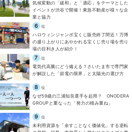
気候変動の「緩和」と「適応」をテーマとした
イベントが渋谷で開催！東急不動産が様々な企
業と協力
6
位
ハロウィンジャンボ宝くじ販売終了間近！万博
の盛り上がりにあやかれる宝くじ売り場を売り
場の目利き人が紹介！
7
位
電気代高騰にどう備える？さいたま市で専門家
が解説した「節電の限界」と太陽光の選び方
8
位
なぜ59歳の三浦知良選手を起用？ ONODERA
GROUPと重なった「努力の積み重ね」
9
位
​​未利用資源を「余すことなく価値化」する逆転