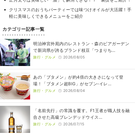
クリスマスのおうちパーティーでは味つけオイルが大活躍！手
軽に美味しくできるメニューをご紹介
カテゴリー記事一覧
明治神宮外苑内のレストラン・森のビアガーデン
で新潟県が誇るブランド枝豆「つまりち…
旅行・グルメ
2026/08/05
あの「ブタメン」が約4倍の大きさになって登
場！「ブタメン超BIG」がセブン‐イレ…
旅行・グルメ
2026/08/04
​​「名前先行」の常識を覆す。F1王者が職人技を融
合させた高級ブレンデッドウイス…
旅行・グルメ
2026/07/15