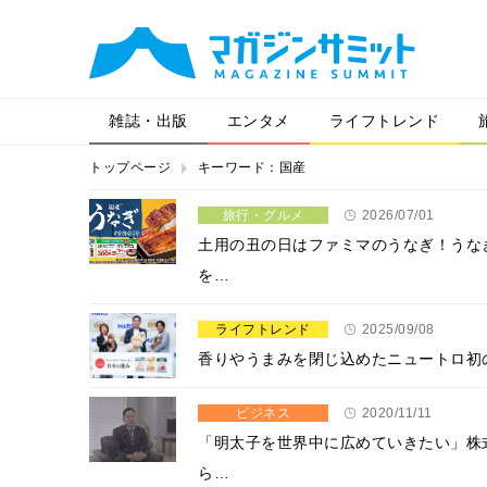
雑誌・出版
エンタメ
ライフトレンド
トップページ
キーワード：国産
旅行・グルメ
2026/07/01
土用の丑の日はファミマのうなぎ！うな
を…
ライフトレンド
2025/09/08
香りやうまみを閉じ込めたニュートロ初
ビジネス
2020/11/11
「明太子を世界中に広めていきたい」株
ら…