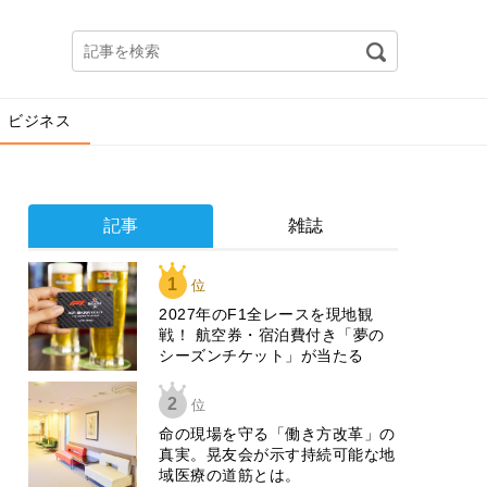
ビジネス
記事
雑誌
1
位
2027年のF1全レースを現地観
戦！ 航空券・宿泊費付き「夢の
シーズンチケット」が当たる
2
位
​命の現場を守る「働き方改革」の
真実。晃友会が示す持続可能な地
域医療の道筋とは。