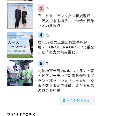
3
位
石井杏奈、アシックス新旗艦店に
「没入できる場所」 俳優の役作
りとの共通点
4
位
なぜ59歳の三浦知良選手を起
用？ ONODERA GROUPと重な
った「努力の積み重ね」
5
位
明治神宮外苑内のレストラン・森
のビアガーデンで新潟県が誇るブ
ランド枝豆「つまりちゃまめ」を
販売数量限定で提供。えだまめ県
の魅力を発信
ベスト10を表示
マガサミTOPIX