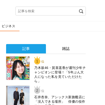
ビジネス
記事
雑誌
1
位
乃木坂46・賀喜遥香が週刊少年チ
ャンピオンに登場！「5年ぶん大
人になった私を見ていただけた
ら」
2
位
石井杏奈、アシックス新旗艦店に
「没入できる場所」 俳優の役作