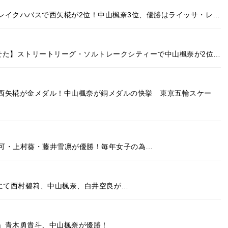
レイクハバスで西矢椛が2位！中山楓奈3位、優勝はライッサ・レ…
せた】ストリートリーグ・ソルトレークシティーで中山楓奈が2位…
西矢椛が金メダル！中山楓奈が銅メダルの快挙 東京五輪スケー
で藤澤虹々可・上村葵・藤井雪凛が優勝！毎年女子の為…
ngロンドンにて西村碧莉、中山楓奈、白井空良が…
」青木勇貴斗、中山楓奈が優勝！