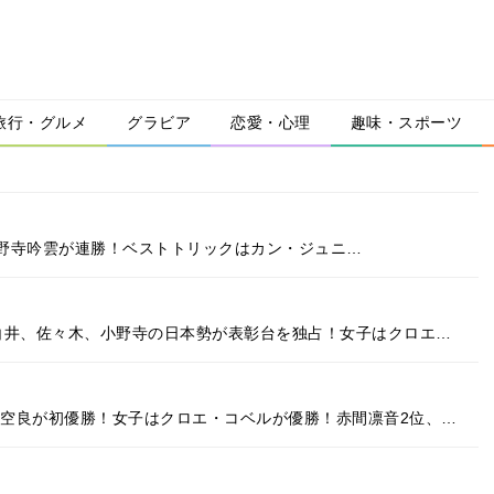
旅行・グルメ
グラビア
恋愛・心理
趣味・スポーツ
リート】小野寺吟雲が連勝！ベストトリックはカン・ジュニ…
は白井、佐々木、小野寺の日本勢が表彰台を独占！女子はクロエ…
井空良が初優勝！女子はクロエ・コベルが優勝！赤間凛音2位、…