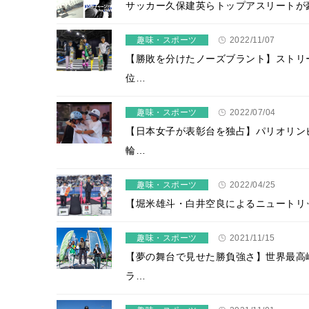
サッカー久保建英らトップアスリートが豪
趣味・スポーツ
2022/11/07
【勝敗を分けたノーズブラント】ストリ
位…
趣味・スポーツ
2022/07/04
【日本女子が表彰台を独占】パリオリン
輪…
趣味・スポーツ
2022/04/25
【堀米雄斗・白井空良によるニュートリックの
趣味・スポーツ
2021/11/15
【夢の舞台で見せた勝負強さ】世界最高
ラ…