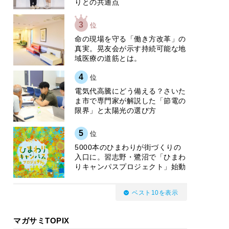
りとの共通点
3
位
​命の現場を守る「働き方改革」の
真実。晃友会が示す持続可能な地
域医療の道筋とは。
4
位
電気代高騰にどう備える？さいた
ま市で専門家が解説した「節電の
限界」と太陽光の選び方
5
位
5000本のひまわりが街づくりの
入口に。習志野・鷺沼で「ひまわ
りキャンパスプロジェクト」始動
ベスト10を表示
マガサミTOPIX