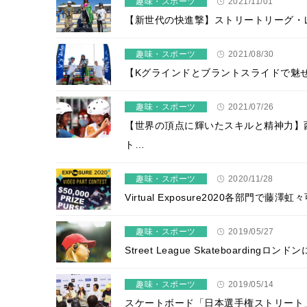
趣味・スポーツ
2021/11/01
【新世代の快進撃】ストリートリーグ・
趣味・スポーツ
2021/08/30
【Kグラインドとブラントスライドで魅
趣味・スポーツ
2021/07/26
【世界の頂点に輝いたスキルと精神力】
ト…
趣味・スポーツ
2020/11/28
Virtual Exposure2020各部門
趣味・スポーツ
2019/05/27
Street League Skateboardi
趣味・スポーツ
2019/05/14
スケートボード「日本選手権ストリート