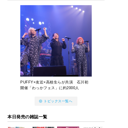
PUFFY×友近×高校生らが共演 石川初
開催「わっかフェス」に約2000人
トピックス一覧へ
本日発売の雑誌一覧