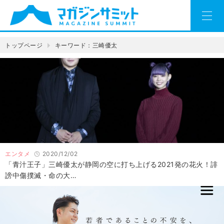
トップページ
キーワード：三崎優太
エンタメ
2020/12/02
「青汁王子」三崎優太が静岡の空に打ち上げる2021発の花火！誹
謗中傷撲滅・命の大…