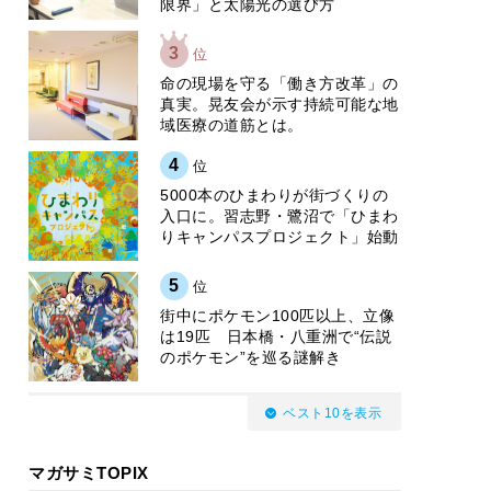
限界」と太陽光の選び方
3
位
​命の現場を守る「働き方改革」の
真実。晃友会が示す持続可能な地
域医療の道筋とは。
4
位
5000本のひまわりが街づくりの
入口に。習志野・鷺沼で「ひまわ
りキャンパスプロジェクト」始動
5
位
街中にポケモン100匹以上、立像
は19匹 日本橋・八重洲で“伝説
のポケモン”を巡る謎解き
ベスト10を表示
マガサミTOPIX