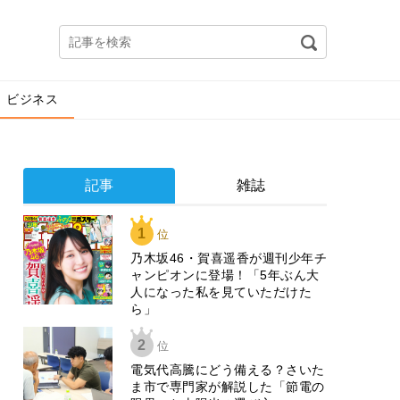
ビジネス
記事
雑誌
1
位
乃木坂46・賀喜遥香が週刊少年チ
ャンピオンに登場！「5年ぶん大
人になった私を見ていただけた
ら」
2
位
電気代高騰にどう備える？さいた
ま市で専門家が解説した「節電の