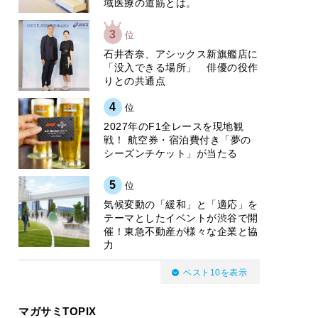
域医療の道筋とは。
3
位
石井杏奈、アシックス新旗艦店に
「没入できる場所」 俳優の役作
りとの共通点
4
位
2027年のF1全レースを現地観
戦！ 航空券・宿泊費付き「夢の
シーズンチケット」が当たる
5
位
気候変動の「緩和」と「適応」を
テーマとしたイベントが渋谷で開
催！東急不動産が様々な企業と協
力
ベスト10を表示
マガサミTOPIX