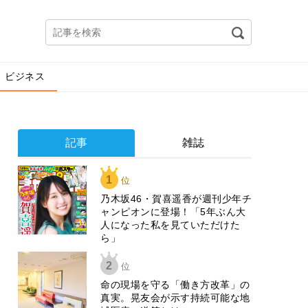
ビジネス
記事
雑誌
1
位
乃木坂46・賀喜遥香が週刊少年チ
ャンピオンに登場！「5年ぶん大
人になった私を見ていただけた
ら」
2
位
​命の現場を守る「働き方改革」の
真実。晃友会が示す持続可能な地