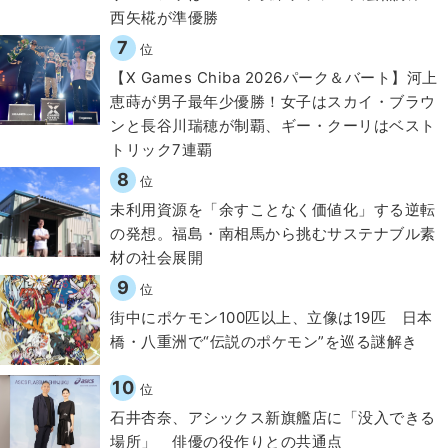
西矢椛が準優勝
7
位
【X Games Chiba 2026パーク＆バート】河上
恵蒔が男子最年少優勝！女子はスカイ・ブラウ
ンと長谷川瑞穂が制覇、ギー・クーリはベスト
トリック7連覇
8
位
​​未利用資源を「余すことなく価値化」する逆転
の発想。福島・南相馬から挑むサステナブル素
材の社会展開​
9
位
街中にポケモン100匹以上、立像は19匹 日本
橋・八重洲で“伝説のポケモン”を巡る謎解き
10
位
石井杏奈、アシックス新旗艦店に「没入できる
場所」 俳優の役作りとの共通点