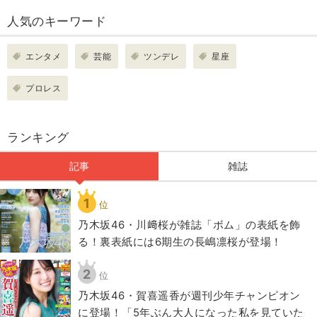
人気のキーワード
エンタメ
芸能
ツンデレ
星座
プロレス
ランキング
記事
雑誌
1
位
乃木坂46・川﨑桜が雑誌「ボム」の表紙を飾
る！裏表紙には6期生の長嶋凛桜が登場！
2
位
乃木坂46・賀喜遥香が週刊少年チャンピオン
に登場！「5年ぶん大人になった私を見ていた