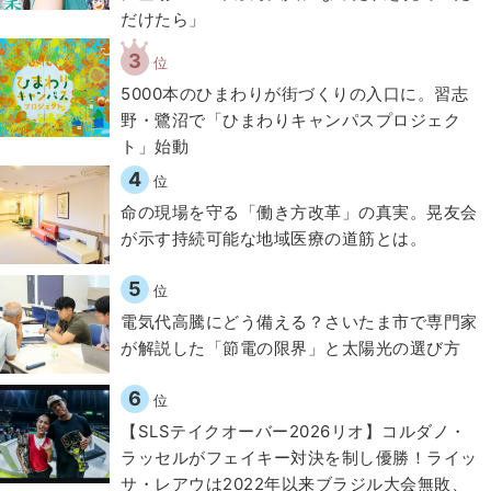
だけたら」
3
位
5000本のひまわりが街づくりの入口に。習志
野・鷺沼で「ひまわりキャンパスプロジェク
ト」始動
4
位
​命の現場を守る「働き方改革」の真実。晃友会
が示す持続可能な地域医療の道筋とは。
5
位
電気代高騰にどう備える？さいたま市で専門家
が解説した「節電の限界」と太陽光の選び方
6
位
【SLSテイクオーバー2026リオ】コルダノ・
ラッセルがフェイキー対決を制し優勝！ライッ
サ・レアウは2022年以来ブラジル大会無敗、