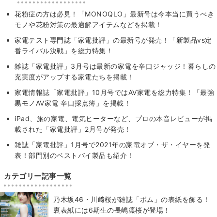
花粉症の方は必見！「MONOQLO」最新号は今本当に買うべき
モノや花粉対策の最適解アイテムなどを掲載！
家電テスト専門誌「家電批評」の最新号が発売！「新製品vs定
番ライバル決戦」を総力特集！
雑誌「家電批評」3月号は最新の家電を辛口ジャッジ！暮らしの
充実度がアップする家電たちを掲載！
家電情報誌「家電批評」10月号ではAV家電を総力特集！「最強
黒モノAV家電 辛口採点簿」を掲載！
iPad、旅の家電、電気ヒーターなど、プロの本音レビューが掲
載された「家電批評」2月号が発売！
雑誌「家電批評」1月号で2021年の家電オブ・ザ・イヤーを発
表！部門別のベストバイ製品も紹介！
カテゴリー記事一覧
乃木坂46・川﨑桜が雑誌「ボム」の表紙を飾る！
裏表紙には6期生の長嶋凛桜が登場！