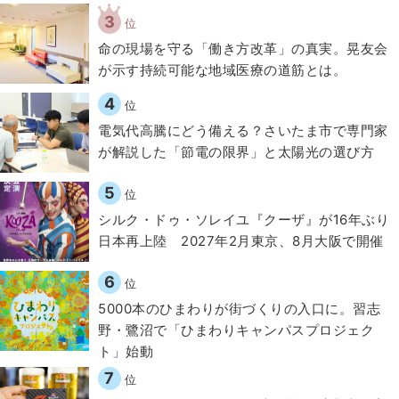
3
位
​命の現場を守る「働き方改革」の真実。晃友会
が示す持続可能な地域医療の道筋とは。
4
位
電気代高騰にどう備える？さいたま市で専門家
が解説した「節電の限界」と太陽光の選び方
5
位
シルク・ドゥ・ソレイユ『クーザ』が16年ぶり
日本再上陸 2027年2月東京、8月大阪で開催
6
位
5000本のひまわりが街づくりの入口に。習志
野・鷺沼で「ひまわりキャンパスプロジェク
ト」始動
7
位