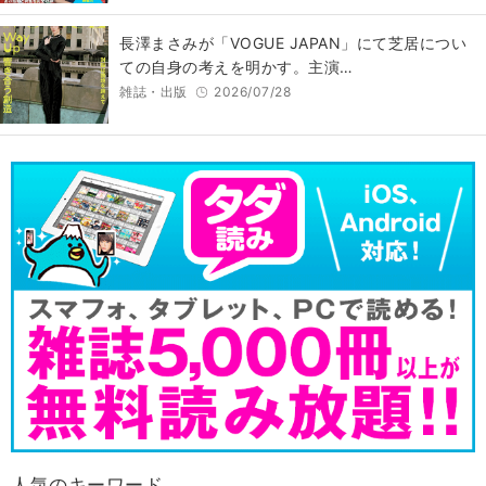
長澤まさみが「VOGUE JAPAN」にて芝居につい
ての自身の考えを明かす。主演…
雑誌・出版
2026/07/28
人気のキーワード