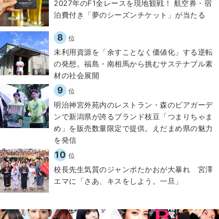
2027年のF1全レースを現地観戦！ 航空券・宿
泊費付き「夢のシーズンチケット」が当たる
8
位
​​未利用資源を「余すことなく価値化」する逆転
の発想。福島・南相馬から挑むサステナブル素
材の社会展開​
9
位
明治神宮外苑内のレストラン・森のビアガーデ
ンで新潟県が誇るブランド枝豆「つまりちゃま
め」を販売数量限定で提供。えだまめ県の魅力
を発信
10
位
校長先生気質のジャンボたかおが大暴れ 宮澤
エマに「さあ、キスをしよう。一旦」