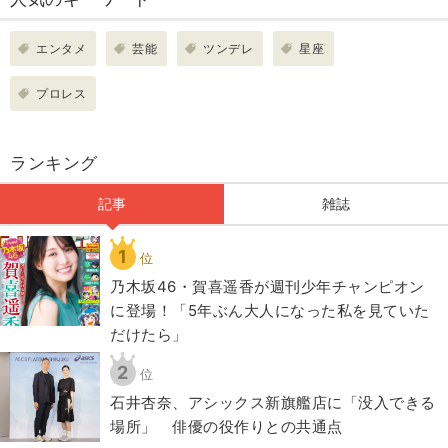
エンタメ
芸能
ツンデレ
星座
プロレス
ランキング
記事
雑誌
1
位
乃木坂46・賀喜遥香が週刊少年チャンピオン
に登場！「5年ぶん大人になった私を見ていた
だけたら」
2
位
石井杏奈、アシックス新旗艦店に「没入できる
場所」 俳優の役作りとの共通点