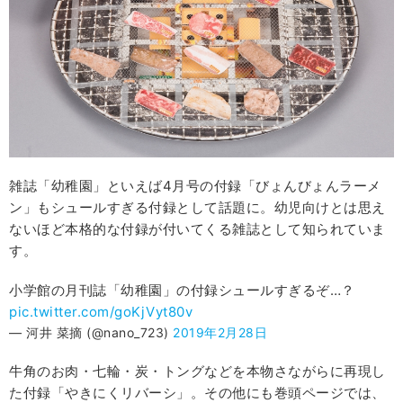
雑誌「幼稚園」といえば4月号の付録「びょんびょんラーメ
ン」もシュールすぎる付録として話題に。幼児向けとは思え
ないほど本格的な付録が付いてくる雑誌として知られていま
す。
小学館の月刊誌「幼稚園」の付録シュールすぎるぞ…？
pic.twitter.com/goKjVyt80v
— 河井 菜摘 (@nano_723)
2019年2月28日
牛角のお肉・七輪・炭・トングなどを本物さながらに再現し
た付録「やきにくリバーシ」。その他にも巻頭ページでは、