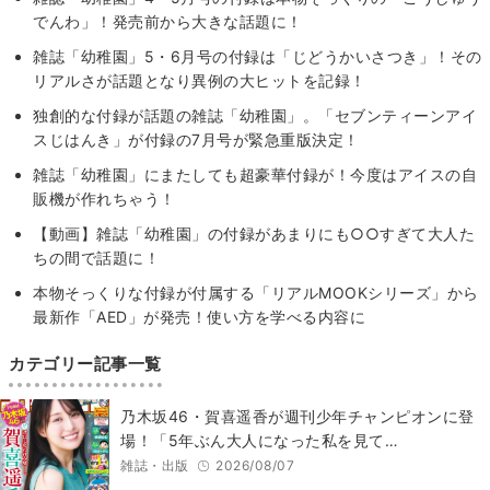
でんわ」！発売前から大きな話題に！
雑誌「幼稚園」5・6月号の付録は「じどうかいさつき」！その
リアルさが話題となり異例の大ヒットを記録！
独創的な付録が話題の雑誌「幼稚園」。「セブンティーンアイ
スじはんき」が付録の7月号が緊急重版決定！
雑誌「幼稚園」にまたしても超豪華付録が！今度はアイスの自
販機が作れちゃう！
【動画】雑誌「幼稚園」の付録があまりにも○○すぎて大人た
ちの間で話題に！
本物そっくりな付録が付属する「リアルMOOKシリーズ」から
最新作「AED」が発売！使い方を学べる内容に
カテゴリー記事一覧
乃木坂46・賀喜遥香が週刊少年チャンピオンに登
場！「5年ぶん大人になった私を見て…
雑誌・出版
2026/08/07