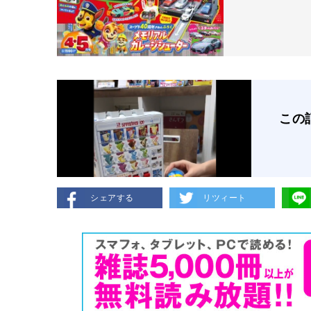
この
シェアする
リツィート