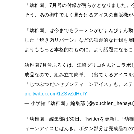
「幼稚園」7月号の付録が明らかとなりました。
そう、あの街中でよく見かけるアイスの自販機が
「幼稚園」は今までもラーメンがびょんびょん動
した「焼き肉リバーシ」などの独創的な付録を展
よりももっと本格的なものに。より話題になるこ
幼稚園7月号ふろくは、江崎グリコさんとコラボ
成品なので、組み立て簡単。（出てくるアイスを
「じつぶつだいセブンティーンアイス」も。ステ
pic.twitter.com/1ZSvZdHeIY
— 小学館『幼稚園』編集部 (@youchien_hensyu
「幼稚園」編集部は30日、Twitterを更新し
ィーンアイスじはんき。ボタン部分は完成品なの