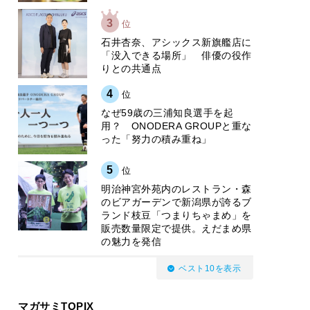
3
位
石井杏奈、アシックス新旗艦店に
「没入できる場所」 俳優の役作
りとの共通点
4
位
なぜ59歳の三浦知良選手を起
用？ ONODERA GROUPと重な
った「努力の積み重ね」
5
位
明治神宮外苑内のレストラン・森
のビアガーデンで新潟県が誇るブ
ランド枝豆「つまりちゃまめ」を
販売数量限定で提供。えだまめ県
の魅力を発信
ベスト10を表示
マガサミTOPIX