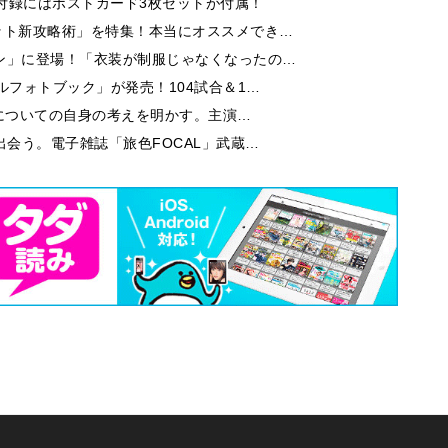
付録にはポストカード3枚セットが付属！
ット新攻略術」を特集！本当にオススメでき…
ン」に登場！「衣装が制服じゃなくなったの…
ルフォトブック」が発売！104試合＆1…
芝居についての自身の考えを明かす。主演…
出会う。電子雑誌「旅色FOCAL」武蔵…