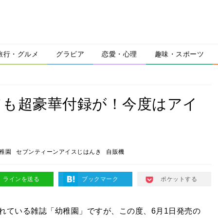
旅行・グルメ
グラビア
恋愛・心理
趣味・スポーツ
ても超豪華付録が！今度はアイ
！
稚園
セブンティーンアイスじはんき
自販機
ラインを送る
ブックマーク
ポケットする
れている雑誌「幼稚園」ですが、この度、6月1日発売の