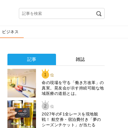
ビジネス
記事
雑誌
1
位
​命の現場を守る「働き方改革」の
真実。晃友会が示す持続可能な地
域医療の道筋とは。
2
位
2027年のF1全レースを現地観
戦！ 航空券・宿泊費付き「夢の
シーズンチケット」が当たる