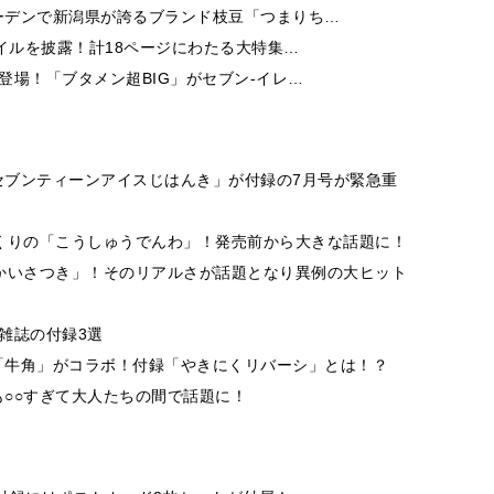
ーデンで新潟県が誇るブランド枝豆「つまりち…
イルを披露！計18ページにわたる大特集…
登場！「ブタメン超BIG」がセブン‐イレ…
セブンティーンアイスじはんき」が付録の7月号が緊急重
くりの「こうしゅうでんわ」！発売前から大きな話題に！
かいさつき」！そのリアルさが話題となり異例の大ヒット
雑誌の付録3選
「牛角」がコラボ！付録「やきにくリバーシ」とは！？
○○すぎて大人たちの間で話題に！