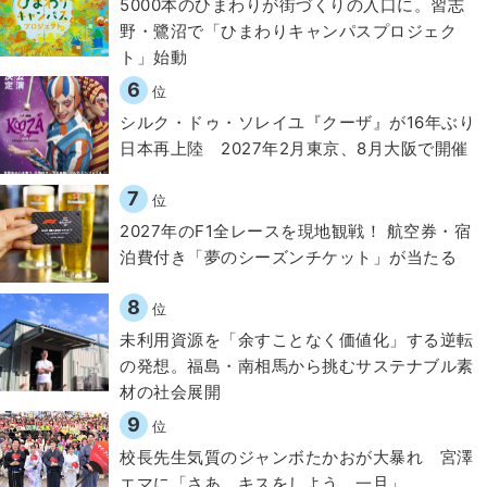
5000本のひまわりが街づくりの入口に。習志
野・鷺沼で「ひまわりキャンパスプロジェク
ト」始動
6
位
シルク・ドゥ・ソレイユ『クーザ』が16年ぶり
日本再上陸 2027年2月東京、8月大阪で開催
7
位
2027年のF1全レースを現地観戦！ 航空券・宿
泊費付き「夢のシーズンチケット」が当たる
8
位
​​未利用資源を「余すことなく価値化」する逆転
の発想。福島・南相馬から挑むサステナブル素
材の社会展開​
9
位
校長先生気質のジャンボたかおが大暴れ 宮澤
エマに「さあ、キスをしよう。一旦」