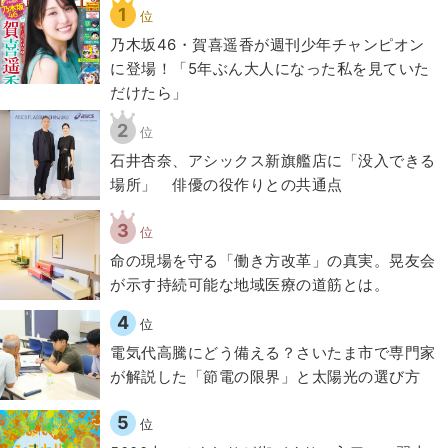
1
位
乃木坂46・賀喜遥香が週刊少年チャンピオン
に登場！「5年ぶん大人になった私を見ていた
だけたら」
2
位
石井杏奈、アシックス新旗艦店に「没入できる
場所」 俳優の役作りとの共通点
3
位
​命の現場を守る「働き方改革」の真実。晃友会
が示す持続可能な地域医療の道筋とは。
4
位
電気代高騰にどう備える？さいたま市で専門家
が解説した「節電の限界」と太陽光の選び方
5
位