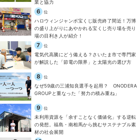
業と協力
6
位
ハロウィンジャンボ宝くじ販売終了間近！万博
の盛り上がりにあやかれる宝くじ売り場を売り
場の目利き人が紹介！
7
位
電気代高騰にどう備える？さいたま市で専門家
が解説した「節電の限界」と太陽光の選び方
8
位
なぜ59歳の三浦知良選手を起用？ ONODERA
GROUPと重なった「努力の積み重ね」
9
位
​​未利用資源を「余すことなく価値化」する逆転
の発想。福島・南相馬から挑むサステナブル素
材の社会展開​