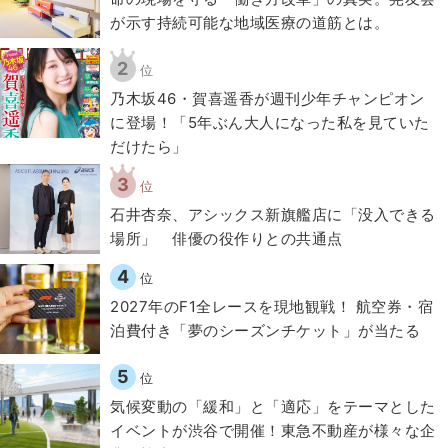
が示す持続可能な地域医療の道筋とは。
2
位
乃木坂46・賀喜遥香が週刊少年チャンピオン
に登場！「5年ぶん大人になった私を見ていた
だけたら」
3
位
石井杏奈、アシックス新旗艦店に「没入できる
場所」 俳優の役作りとの共通点
4
位
2027年のF1全レースを現地観戦！ 航空券・宿
泊費付き「夢のシーズンチケット」が当たる
5
位
気候変動の「緩和」と「適応」をテーマとした
イベントが渋谷で開催！東急不動産が様々な企