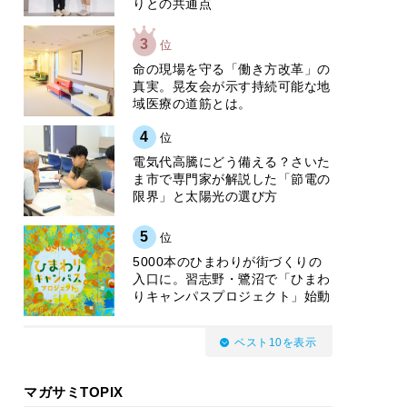
りとの共通点
3
位
​命の現場を守る「働き方改革」の
真実。晃友会が示す持続可能な地
域医療の道筋とは。
4
位
電気代高騰にどう備える？さいた
ま市で専門家が解説した「節電の
限界」と太陽光の選び方
5
位
5000本のひまわりが街づくりの
入口に。習志野・鷺沼で「ひまわ
りキャンパスプロジェクト」始動
ベスト10を表示
マガサミTOPIX