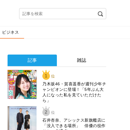
ビジネス
記事
雑誌
1
位
乃木坂46・賀喜遥香が週刊少年チ
ャンピオンに登場！「5年ぶん大
人になった私を見ていただけた
ら」
2
位
石井杏奈、アシックス新旗艦店に
「没入できる場所」 俳優の役作