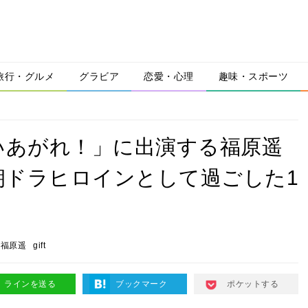
旅行・グルメ
グラビア
恋愛・心理
趣味・スポーツ
いあがれ！」に出演する福原遥
朝ドラヒロインとして過ごした1
福原遥
gift
ラインを送る
ブックマーク
ポケットする