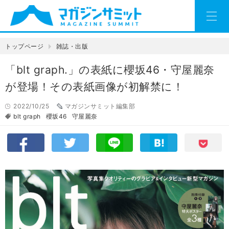
トップページ
雑誌・出版
「blt graph.」の表紙に櫻坂46・守屋麗奈
が登場！その表紙画像が初解禁に！
2022/10/25
マガジンサミット編集部
blt graph
櫻坂46
守屋麗奈