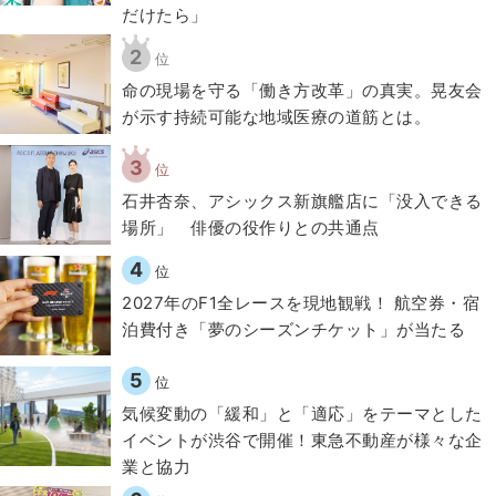
だけたら」
2
位
​命の現場を守る「働き方改革」の真実。晃友会
が示す持続可能な地域医療の道筋とは。
3
位
石井杏奈、アシックス新旗艦店に「没入できる
場所」 俳優の役作りとの共通点
4
位
2027年のF1全レースを現地観戦！ 航空券・宿
泊費付き「夢のシーズンチケット」が当たる
5
位
気候変動の「緩和」と「適応」をテーマとした
イベントが渋谷で開催！東急不動産が様々な企
業と協力