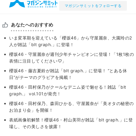
マガジンサミットをフォローする
あなたへのおすすめ
いま変革期を迎えている「櫻坂46」から守屋麗奈、大園玲の2
人が雑誌「blt graph.」に登場！
櫻坂46・守屋麗奈が週刊少年チャンピオンに登場！「1枚1枚の
表情に注目してください♡」
櫻坂46・藤吉夏鈴が雑誌「blt graph.」に登場！ “とある休
日”がテーマのグラビアを掲載！
櫻坂46・田村保乃がクールなデニム姿で魅せる！雑誌「blt
graph.」 vol.101が発売！
櫻坂46・田村保乃、森田ひかる、守屋麗奈が「美オタの秘密の
お泊まり会」を開催！
表紙画像初解禁！櫻坂46・村山美羽が雑誌「blt graph.」に登
場し、その美しさを披露！