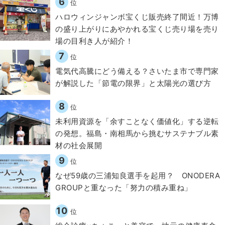
6
位
ハロウィンジャンボ宝くじ販売終了間近！万博
の盛り上がりにあやかれる宝くじ売り場を売り
場の目利き人が紹介！
7
位
電気代高騰にどう備える？さいたま市で専門家
が解説した「節電の限界」と太陽光の選び方
8
位
​​未利用資源を「余すことなく価値化」する逆転
の発想。福島・南相馬から挑むサステナブル素
材の社会展開​
9
位
なぜ59歳の三浦知良選手を起用？ ONODERA
GROUPと重なった「努力の積み重ね」
10
位