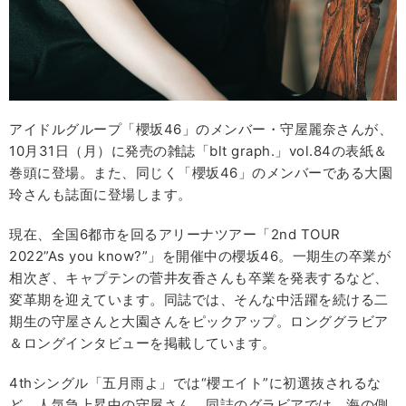
アイドルグループ「櫻坂46」のメンバー・守屋麗奈さんが、
10月31日（月）に発売の雑誌「blt graph.」vol.84の表紙＆
巻頭に登場。また、同じく「櫻坂46」のメンバーである大園
玲さんも誌面に登場します。
現在、全国6都市を回るアリーナツアー「2nd TOUR
2022”As you know?”」を開催中の櫻坂46。一期生の卒業が
相次ぎ、キャプテンの菅井友香さんも卒業を発表するなど、
変革期を迎えています。同誌では、そんな中活躍を続ける二
期生の守屋さんと大園さんをピックアップ。ロンググラビア
＆ロングインタビューを掲載しています。
4thシングル「五月雨よ」では“櫻エイト”に初選抜されるな
ど、人気急上昇中の守屋さん。同誌のグラビアでは、海の側