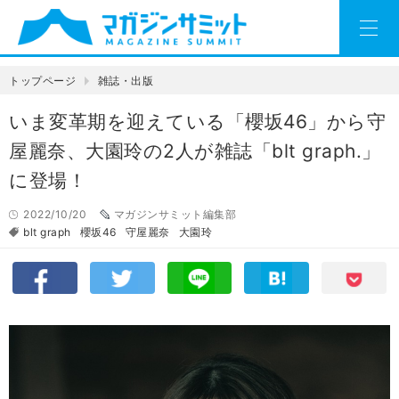
トップページ
雑誌・出版
いま変革期を迎えている「櫻坂46」から守
屋麗奈、大園玲の2人が雑誌「blt graph.」
に登場！
2022/10/20
マガジンサミット編集部
blt graph
櫻坂46
守屋麗奈
大園玲