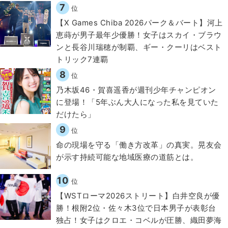
7
位
【X Games Chiba 2026パーク＆バート】河上
恵蒔が男子最年少優勝！女子はスカイ・ブラウ
ンと長谷川瑞穂が制覇、ギー・クーリはベスト
トリック7連覇
8
位
乃木坂46・賀喜遥香が週刊少年チャンピオン
に登場！「5年ぶん大人になった私を見ていた
だけたら」
9
位
​命の現場を守る「働き方改革」の真実。晃友会
が示す持続可能な地域医療の道筋とは。
10
位
【WSTローマ2026ストリート】白井空良が優
勝！根附2位・佐々木3位で日本男子が表彰台
独占！女子はクロエ・コベルが圧勝、織田夢海