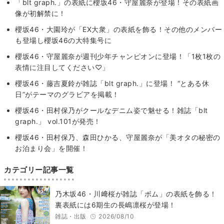
「blt graph.」の表紙に櫻坂46・守屋麗奈が登場！その表紙画
像が初解禁に！
櫻坂46・大園玲が「EX大衆」の表紙を飾る！その他のメンバー
も登場し櫻坂46の大特集号に
櫻坂46・守屋麗奈が週刊少年チャンピオンに登場！「1枚1枚の
表情に注目してください♡」
櫻坂46・藤吉夏鈴が雑誌「blt graph.」に登場！ “とある休
日”がテーマのグラビアを掲載！
櫻坂46・田村保乃がクールなデニム姿で魅せる！雑誌「blt
graph.」 vol.101が発売！
櫻坂46・田村保乃、森田ひかる、守屋麗奈が「美オタの秘密の
お泊まり会」を開催！
カテゴリー記事一覧
乃木坂46・川﨑桜が雑誌「ボム」の表紙を飾る！
裏表紙には6期生の長嶋凛桜が登場！
雑誌・出版
2026/08/10