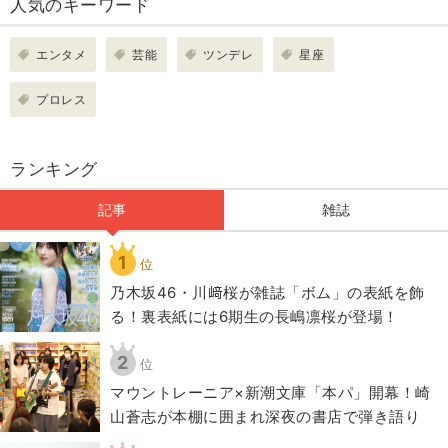
人気のキーワード
エンタメ
芸能
ツンデレ
星座
プロレス
ランキング
記事
雑誌
1
位
乃木坂46・川﨑桜が雑誌「ボム」の表紙を飾
る！裏表紙には6期生の長嶋凛桜が登場！
2
位
マウントレーニア×新潮文庫「本パ」開幕！崎
山蒼志が本棚に囲まれ深夜の書店で弾き語り