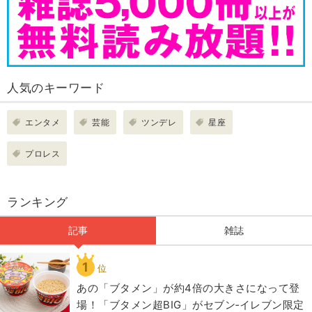
人気のキーワード
エンタメ
芸能
ツンデレ
星座
プロレス
ランキング
記事
雑誌
1
位
あの「ブタメン」が約4倍の大きさになって登
場！「ブタメン超BIG」がセブン‐イレブン限定