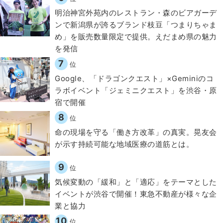
明治神宮外苑内のレストラン・森のビアガーデ
ンで新潟県が誇るブランド枝豆「つまりちゃま
め」を販売数量限定で提供。えだまめ県の魅力
を発信
7
位
Google、「ドラゴンクエスト」×Geminiのコ
ラボイベント「ジェミニクエスト」を渋谷・原
宿で開催
8
位
​命の現場を守る「働き方改革」の真実。晃友会
が示す持続可能な地域医療の道筋とは。
9
位
気候変動の「緩和」と「適応」をテーマとした
イベントが渋谷で開催！東急不動産が様々な企
業と協力
10
位