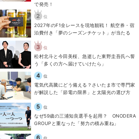
で発売！
2
位
2027年のF1全レースを現地観戦！ 航空券・宿
泊費付き「夢のシーズンチケット」が当たる
3
位
松村北斗と今田美桜、急逝した東野圭吾氏へ誓
う「多くの方へ届けていけたら」
4
位
電気代高騰にどう備える？さいたま市で専門家
が解説した「節電の限界」と太陽光の選び方
5
位
なぜ59歳の三浦知良選手を起用？ ONODERA
GROUPと重なった「努力の積み重ね」
6
位