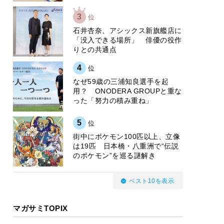
3
位
石井杏奈、アシックス新旗艦店に
「没入できる場所」 俳優の役作
りとの共通点
4
位
なぜ59歳の三浦知良選手を起
用？ ONODERA GROUPと重な
った「努力の積み重ね」
5
位
街中にポケモン100匹以上、立像
は19匹 日本橋・八重洲で“伝説
のポケモン”を巡る謎解き
ベスト10を表示
マガサミTOPIX