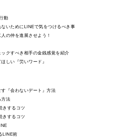
行動
ないためにLINEで気をつけるべき事
二人の仲を進展させよう！
ェックすべき相手の金銭感覚を紹介
てほしい『労いワード』
ごす『会わないデート』方法
る方法
続きするコツ
続きするコツ
NE
LINE術