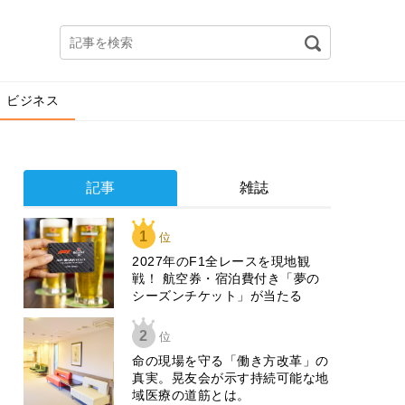
ビジネス
記事
雑誌
1
位
2027年のF1全レースを現地観
戦！ 航空券・宿泊費付き「夢の
シーズンチケット」が当たる
2
位
​命の現場を守る「働き方改革」の
真実。晃友会が示す持続可能な地
域医療の道筋とは。