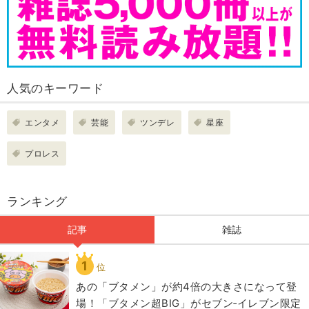
人気のキーワード
エンタメ
芸能
ツンデレ
星座
プロレス
ランキング
記事
雑誌
1
位
あの「ブタメン」が約4倍の大きさになって登
場！「ブタメン超BIG」がセブン‐イレブン限定