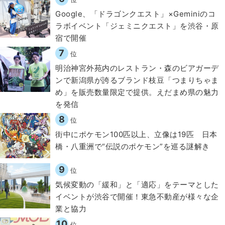
Google、「ドラゴンクエスト」×Geminiのコ
ラボイベント「ジェミニクエスト」を渋谷・原
宿で開催
7
位
明治神宮外苑内のレストラン・森のビアガーデ
ンで新潟県が誇るブランド枝豆「つまりちゃま
め」を販売数量限定で提供。えだまめ県の魅力
を発信
8
位
街中にポケモン100匹以上、立像は19匹 日本
橋・八重洲で“伝説のポケモン”を巡る謎解き
9
位
気候変動の「緩和」と「適応」をテーマとした
イベントが渋谷で開催！東急不動産が様々な企
業と協力
10
位