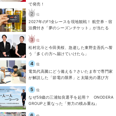
で発売！
2
位
2027年のF1全レースを現地観戦！ 航空券・宿
泊費付き「夢のシーズンチケット」が当たる
3
位
松村北斗と今田美桜、急逝した東野圭吾氏へ誓
う「多くの方へ届けていけたら」
4
位
電気代高騰にどう備える？さいたま市で専門家
が解説した「節電の限界」と太陽光の選び方
5
位
なぜ59歳の三浦知良選手を起用？ ONODERA
GROUPと重なった「努力の積み重ね」
6
位