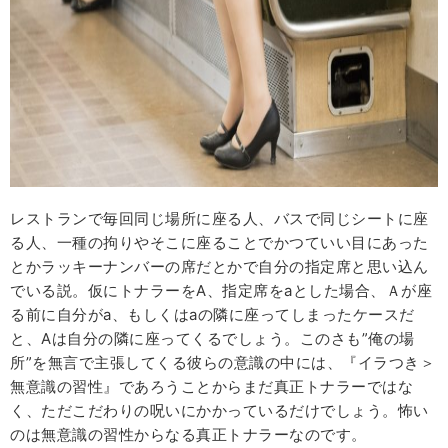
レストランで毎回同じ場所に座る人、バスで同じシートに座
る人、一種の拘りやそこに座ることでかつていい目にあった
とかラッキーナンバーの席だとかで自分の指定席と思い込ん
でいる説。仮にトナラーをA、指定席をaとした場合、Ａが座
る前に自分がa、もしくはaの隣に座ってしまったケースだ
と、Aは自分の隣に座ってくるでしょう。このさも”俺の場
所”を無言で主張してくる彼らの意識の中には、『イラつき＞
無意識の習性』であろうことからまだ真正トナラーではな
く、ただこだわりの呪いにかかっているだけでしょう。怖い
のは無意識の習性からなる真正トナラーなのです。