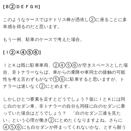
[Ｂ②ＤＥＦＧＨ]
このようなケースではテトリス棒が憑依し②に座ることに多
幸感を得るのだと思います。
もう一例、駐車のケースで考えた場合。
[Ｉ②Ｋ④⑤⑥]
ＩとＫは既に駐車車両、②④⑤⑥が空きスペースとした場
合、非トナラーならば、車からの乗降や車同士の接触の可能
性を考え言わずもがなで⑤⑥に駐車すると思いますが、ト
ナラーは迷いなく②にとめます。
しかしひとつ要素を足すとどうでしょう？仮にＩとＫには同
じ白のセダン車、非トナラーの自分も同様に白のセダンに乗
っていた場合はどうでしょう？ 「白のセダン三連を見た
い」という心理が働き②にとめたくなりますよね。さらに
④⑤⑥にも白セダンが停まってくれないかな、とすら願う