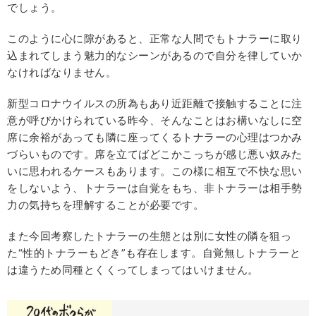
でしょう。
このように心に隙があると、正常な人間でもトナラーに取り
込まれてしまう魅力的なシーンがあるので自分を律していか
なければなりません。
新型コロナウイルスの所為もあり近距離で接触することに注
意が呼びかけられている昨今、そんなことはお構いなしに空
席に余裕があっても隣に座ってくるトナラーの心理はつかみ
づらいものです。席を立てばどこかこっちが感じ悪い奴みた
いに思われるケースもあります。この様に相互で不快な思い
をしないよう、トナラーは自覚をもち、非トナラーは相手勢
力の気持ちを理解することが必要です。
また今回考察したトナラーの生態とは別に女性の隣を狙っ
た“性的トナラーもどき”も存在します。自覚無しトナラーと
は違うため同種とくくってしまってはいけません。