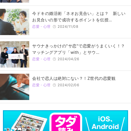
今ドキの婚活術「ネオお見合い」とは？ 新しい
お見合いの形で成功するポイントを伝授…
恋愛・心理
2024/11/08
サウナきっかけの"サ恋"で恋愛がうまくいく！？
マッチングアプリ「with」とサウ…
恋愛・心理
2024/04/26
会社で恋人は絶対にない？！Z世代の恋愛観
恋愛・心理
2024/02/06