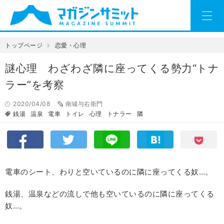
トップページ
恋愛・心理
謎心理 わざわざ隣に座ってくる勢力“トナ
ラー”を考察
2020/04/08
南城与右衛門
銭湯
温泉
電車
トイレ
心理
トナラー
隣
電車のシート、わりと空いているのに隣に座ってくる奴…。
銭湯、温泉などの流しで他も空いているのに隣に座ってくる
奴…。