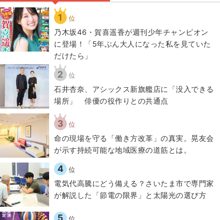
1
位
乃木坂46・賀喜遥香が週刊少年チャンピオン
に登場！「5年ぶん大人になった私を見ていた
だけたら」
2
位
石井杏奈、アシックス新旗艦店に「没入できる
場所」 俳優の役作りとの共通点
3
位
​命の現場を守る「働き方改革」の真実。晃友会
が示す持続可能な地域医療の道筋とは。
4
位
電気代高騰にどう備える？さいたま市で専門家
が解説した「節電の限界」と太陽光の選び方
5
位