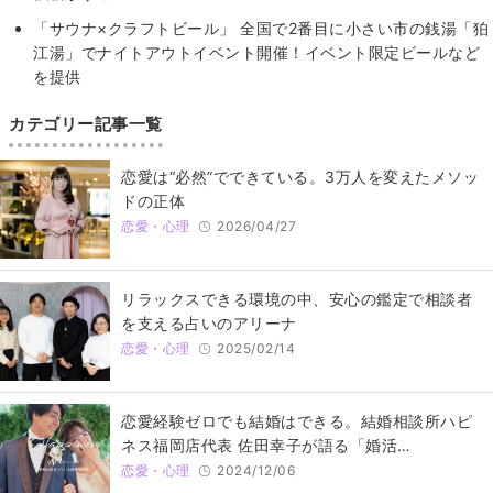
「サウナ×クラフトビール」 全国で2番目に小さい市の銭湯「狛
江湯」でナイトアウトイベント開催！イベント限定ビールなど
を提供
カテゴリー記事一覧
恋愛は“必然”でできている。3万人を変えたメソッ
ドの正体
恋愛・心理
2026/04/27
リラックスできる環境の中、安心の鑑定で相談者
を支える占いのアリーナ
恋愛・心理
2025/02/14
恋愛経験ゼロでも結婚はできる。結婚相談所ハピ
ネス福岡店代表 佐田幸子が語る「婚活…
恋愛・心理
2024/12/06