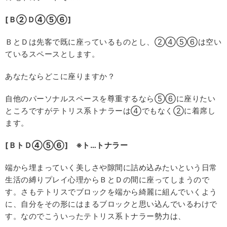
[Ｂ②Ｄ④⑤⑥]
ＢとＤは先客で既に座っているものとし、②④⑤⑥は空い
ているスペースとします。
あなたならどこに座りますか？
自他のパーソナルスペースを尊重するなら⑤⑥に座りたい
ところですがテトリス系トナラーは④でもなく②に着席し
ます。
[ＢトＤ④⑤⑥] ※ト…トナラー
端から埋まっていく美しさや隙間に詰め込みたいという日常
生活の縛りプレイ心理からＢとＤの間に座ってしまうので
す。さもテトリスでブロックを端から綺麗に組んでいくよう
に、自分をその形にはまるブロックと思い込んでいるわけで
す。なのでこういったテトリス系トナラー勢力は、