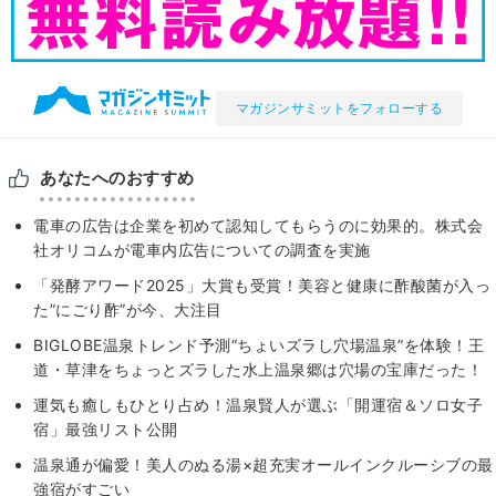
マガジンサミットをフォローする
あなたへのおすすめ
電車の広告は企業を初めて認知してもらうのに効果的。株式会
社オリコムが電車内広告についての調査を実施
「発酵アワード2025」大賞も受賞！美容と健康に酢酸菌が入っ
た”にごり酢”が今、大注目
BIGLOBE温泉トレンド予測“ちょいズラし穴場温泉”を体験！王
道・草津をちょっとズラした水上温泉郷は穴場の宝庫だった！
運気も癒しもひとり占め！温泉賢人が選ぶ「開運宿＆ソロ女子
宿」最強リスト公開
温泉通が偏愛！美人のぬる湯×超充実オールインクルーシブの最
強宿がすごい