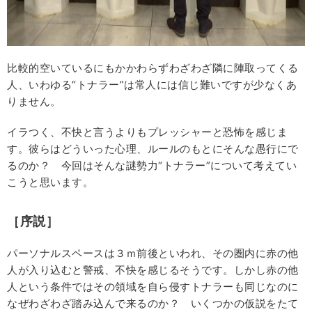
比較的空いているにもかかわらずわざわざ隣に陣取ってくる
人、いわゆる“トナラー”は常人には信じ難いですが少なくあ
りません。
イラつく、不快と言うよりもプレッシャーと恐怖を感じま
す。彼らはどういった心理、ルールのもとにそんな愚行にで
るのか？ 今回はそんな謎勢力“トナラー”について考えてい
こうと思います。
［序説］
パーソナルスペースは３ｍ前後といわれ、その圏内に赤の他
人が入り込むと警戒、不快を感じるそうです。しかし赤の他
人という条件ではその領域を自ら侵すトナラーも同じなのに
なぜわざわざ踏み込んで来るのか？ いくつかの仮説をたて