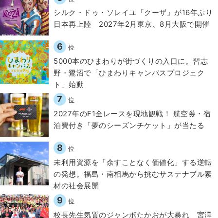
シルク・ドゥ・ソレイユ『クーザ』が16年ぶり
日本再上陸 2027年2月東京、8月大阪で開催
6
位
5000本のひまわりが街づくりの入口に。習志
野・鷺沼で「ひまわりキャンパスプロジェク
ト」始動
7
位
2027年のF1全レースを現地観戦！ 航空券・宿
泊費付き「夢のシーズンチケット」が当たる
8
位
​​未利用資源を「余すことなく価値化」する逆転
の発想。福島・南相馬から挑むサステナブル素
材の社会展開​
9
位
校長先生気質のジャンボたかおが大暴れ 宮澤