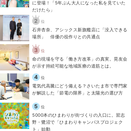
に登場！「5年ぶん大人になった私を見ていた
だけたら」
2
位
石井杏奈、アシックス新旗艦店に「没入できる
場所」 俳優の役作りとの共通点
3
位
​命の現場を守る「働き方改革」の真実。晃友会
が示す持続可能な地域医療の道筋とは。
4
位
電気代高騰にどう備える？さいたま市で専門家
が解説した「節電の限界」と太陽光の選び方
5
位
5000本のひまわりが街づくりの入口に。習志
野・鷺沼で「ひまわりキャンパスプロジェク
ト」始動