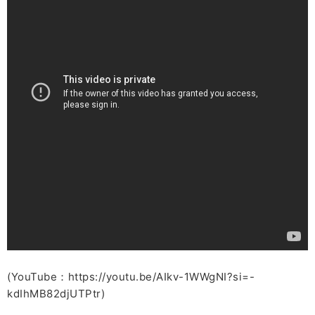
(YouTube：https://youtu.be/AIkv-1WWgNI?si=-
kdIhMB82djUTPtr)