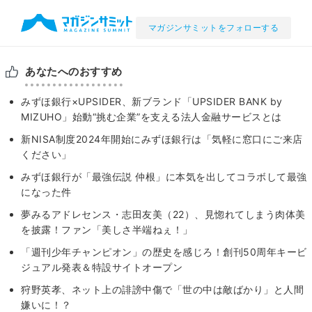
マガジンサミットをフォローする
あなたへのおすすめ
みずほ銀行×UPSIDER、新ブランド「UPSIDER BANK by
MIZUHO」始動“挑む企業”を支える法人金融サービスとは
新NISA制度2024年開始にみずほ銀行は「気軽に窓口にご来店
ください」
みずほ銀行が「最強伝説 仲根」に本気を出してコラボして最強
になった件
夢みるアドレセンス・志田友美（22）、見惚れてしまう肉体美
を披露！ファン「美しさ半端ねぇ！」
「週刊少年チャンピオン」の歴史を感じろ！創刊50周年キービ
ジュアル発表＆特設サイトオープン
狩野英孝、ネット上の誹謗中傷で「世の中は敵ばかり」と人間
嫌いに！？