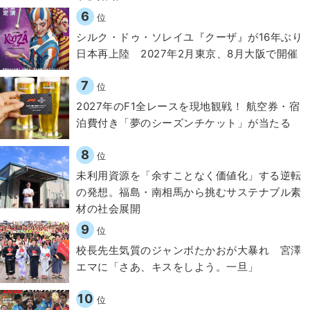
6
位
シルク・ドゥ・ソレイユ『クーザ』が16年ぶり
日本再上陸 2027年2月東京、8月大阪で開催
7
位
2027年のF1全レースを現地観戦！ 航空券・宿
泊費付き「夢のシーズンチケット」が当たる
8
位
​​未利用資源を「余すことなく価値化」する逆転
の発想。福島・南相馬から挑むサステナブル素
材の社会展開​
9
位
校長先生気質のジャンボたかおが大暴れ 宮澤
エマに「さあ、キスをしよう。一旦」
10
位