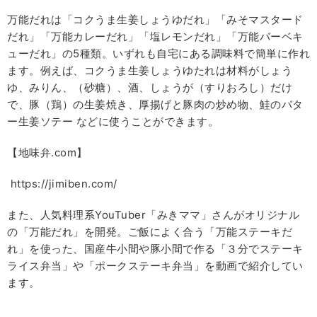
万能だれは「コクうま生姜しょうゆだれ」「みそマスタード
だれ」「万能カレーだれ」「塩レモンだれ」「万能バーベキ
ューだれ」の5種類。いずれも自宅にある調味料で簡単に作れ
ます。例えば、コクうま生姜しょうゆたれは材料がしょう
ゆ、みりん、（砂糖）、酒、しょうが（すりおろし）だけ
で、豚（鶏）の生姜焼き、厚揚げと豚肉の炒め物、鮭のバタ
ー生姜ソテー などに使うことができます。
【地味弁.com】
https://jimiben.com/
また、人気料理系YouTuber「みきママ」さんがオリジナル
の「万能だれ」を開発。ご飯によく合う「万能ステーキだ
れ」を使った、国産牛小間や豚小間で作る「３分でステーキ
ライス弁当」や「ポークステーキ弁当」を動画で紹介してい
ます。