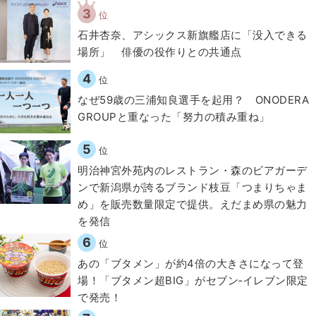
3
位
石井杏奈、アシックス新旗艦店に「没入できる
場所」 俳優の役作りとの共通点
4
位
なぜ59歳の三浦知良選手を起用？ ONODERA
GROUPと重なった「努力の積み重ね」
5
位
明治神宮外苑内のレストラン・森のビアガーデ
ンで新潟県が誇るブランド枝豆「つまりちゃま
め」を販売数量限定で提供。えだまめ県の魅力
を発信
6
位
あの「ブタメン」が約4倍の大きさになって登
場！「ブタメン超BIG」がセブン‐イレブン限定
で発売！