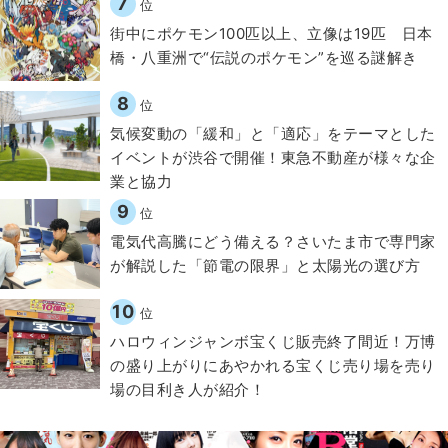
7
位
街中にポケモン100匹以上、立像は19匹 日本
橋・八重洲で“伝説のポケモン”を巡る謎解き
8
位
気候変動の「緩和」と「適応」をテーマとした
イベントが渋谷で開催！東急不動産が様々な企
業と協力
9
位
電気代高騰にどう備える？さいたま市で専門家
が解説した「節電の限界」と太陽光の選び方
10
位
ハロウィンジャンボ宝くじ販売終了間近！万博
の盛り上がりにあやかれる宝くじ売り場を売り
場の目利き人が紹介！