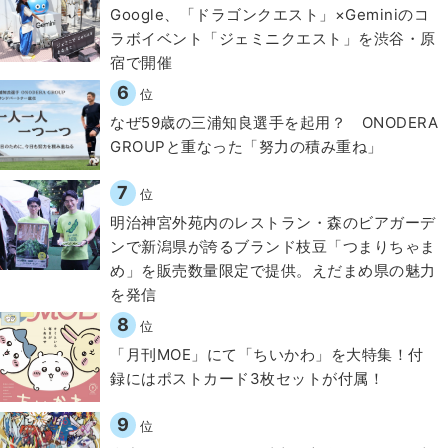
Google、「ドラゴンクエスト」×Geminiのコ
ラボイベント「ジェミニクエスト」を渋谷・原
宿で開催
6
位
なぜ59歳の三浦知良選手を起用？ ONODERA
GROUPと重なった「努力の積み重ね」
7
位
明治神宮外苑内のレストラン・森のビアガーデ
ンで新潟県が誇るブランド枝豆「つまりちゃま
め」を販売数量限定で提供。えだまめ県の魅力
を発信
8
位
「月刊MOE」にて「ちいかわ」を大特集！付
録にはポストカード3枚セットが付属！
9
位