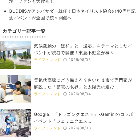
場！ファンも大歓喜！
BUDDiiSがアンバサダー就任！日本ネイリスト協会の40周年記
念イベントが全国で続々開催へ
カテゴリー記事一覧
気候変動の「緩和」と「適応」をテーマとしたイ
ベントが渋谷で開催！東急不動産が様々…
ライフトレンド
2026/08/05
電気代高騰にどう備える？さいたま市で専門家が
解説した「節電の限界」と太陽光の選び…
ライフトレンド
2026/08/04
Google、「ドラゴンクエスト」×Geminiのコラボ
イベント「ジェミニクエス…
ライフトレンド
2026/08/03