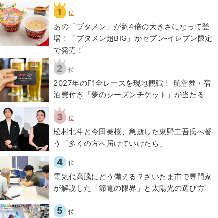
1
位
あの「ブタメン」が約4倍の大きさになって登
場！「ブタメン超BIG」がセブン‐イレブン限定
で発売！
2
位
2027年のF1全レースを現地観戦！ 航空券・宿
泊費付き「夢のシーズンチケット」が当たる
3
位
松村北斗と今田美桜、急逝した東野圭吾氏へ誓
う「多くの方へ届けていけたら」
4
位
電気代高騰にどう備える？さいたま市で専門家
が解説した「節電の限界」と太陽光の選び方
5
位