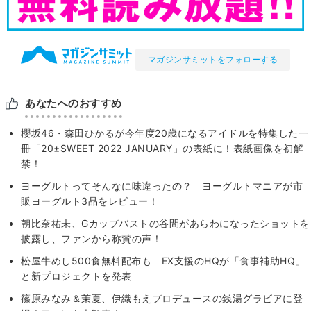
マガジンサミットをフォローする
あなたへのおすすめ
櫻坂46・森田ひかるが今年度20歳になるアイドルを特集した一
冊「20±SWEET 2022 JANUARY」の表紙に！表紙画像を初解
禁！
ヨーグルトってそんなに味違ったの？ ヨーグルトマニアが市
販ヨーグルト3品をレビュー！
朝比奈祐未、Gカップバストの谷間があらわになったショットを
披露し、ファンから称賛の声！
松屋牛めし500食無料配布も EX支援のHQが「食事補助HQ」
と新プロジェクトを発表
篠原みなみ＆茉夏、伊織もえプロデュースの銭湯グラビアに登