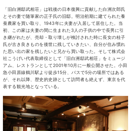
「旧白洲邸武相荘」は戦後の日本復興に貢献した白洲次郎氏
とその妻で随筆家の正子氏の旧邸。明治初期に建てられた養
蚕農家を買い取り、1943年に夫妻が入居して居住した。当
初、この家は夫妻の間に生まれた3人の子供の中で長男に引
き継がれたが、売却・取り壊しが検討された時に長女の桂子
氏が古き良きものを後世に残していきたい、自分が住み慣れ
た思い出の家を残したいと兄から買い取った。そして株式会
社こうげい代表取締役として「旧白洲邸武相荘」をミュージ
アム、レストランとして2001年10月に一般公開させた。小田
急小田原線鶴川駅より徒歩15分、バスで5分の場所ではある
が、それ以降、歴史的史跡として訪問者も絶えず、東京を代
表する観光地となっている。