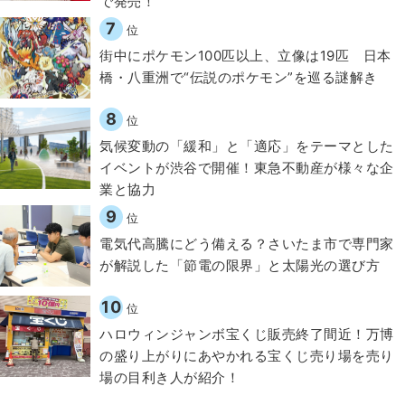
で発売！
7
位
街中にポケモン100匹以上、立像は19匹 日本
橋・八重洲で“伝説のポケモン”を巡る謎解き
8
位
気候変動の「緩和」と「適応」をテーマとした
イベントが渋谷で開催！東急不動産が様々な企
業と協力
9
位
電気代高騰にどう備える？さいたま市で専門家
が解説した「節電の限界」と太陽光の選び方
10
位
ハロウィンジャンボ宝くじ販売終了間近！万博
の盛り上がりにあやかれる宝くじ売り場を売り
場の目利き人が紹介！