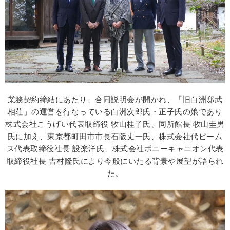
業務契約締結にあたり、合同説明会が開かれ、「旧白洲邸武
相荘」の運営を行なっている白洲次郎氏・正子氏の娘であり
株式会社こうげい代表取締役 牧山桂子氏、同所館長 牧山圭男
氏に加え、東京都町田市市長石阪丈一氏、株式会社代ビーム
ス代表取締役社長 設楽洋氏、株式会社ポニーキャニオン代表
取締役社長 吉村隆氏により今般にいたる背景や展望が語られ
た。