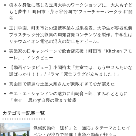
樹木を身近に感じる玉川大学のワークショップに、大人も子ど
もも夢中！ 町田市・芹ヶ谷公園で“フューチャーパークラボ”開
催
玉川学園、町田市との連携事業を成果発表。大学生が容器包装
プラスチック分別収集の周知啓発コンテンツを製作。中学生は
リチウムイオン電池の混入の防止をアピール。
実業家の日キャンペーンで飲食店応援！町田市「Kitchen アモ
ーレ。」インタビュー
【動画インタビュー】小関裕太「控室では、もう中２みたいな
話ばっかり！！」/ドラマ「死亡フラグが立ちました！」
真面目で清廉な土屋太鳳さんが素敵すぎて心が震えた
モエ・エ・シャンドンの魅力に山崎育三郎、すみれとともに
「幸せ」 思わず自慢の歌まで披露
カテゴリー記事一覧
気候変動の「緩和」と「適応」をテーマとしたイ
ベントが渋谷で開催！東急不動産が様々…