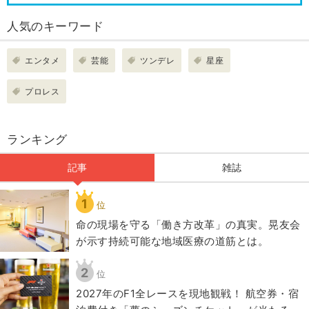
人気のキーワード
エンタメ
芸能
ツンデレ
星座
プロレス
ランキング
記事
雑誌
1
位
​命の現場を守る「働き方改革」の真実。晃友会
が示す持続可能な地域医療の道筋とは。
2
位
2027年のF1全レースを現地観戦！ 航空券・宿