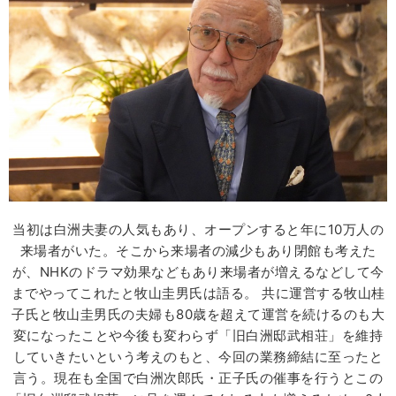
当初は白洲夫妻の人気もあり、オープンすると年に10万人の
来場者がいた。そこから来場者の減少もあり閉館も考えた
が、NHKのドラマ効果などもあり来場者が増えるなどして今
までやってこれたと牧山圭男氏は語る。 共に運営する牧山桂
子氏と牧山圭男氏の夫婦も80歳を超えて運営を続けるのも大
変になったことや今後も変わらず「旧白洲邸武相荘」を維持
していきたいという考えのもと、今回の業務締結に至ったと
言う。現在も全国で白洲次郎氏・正子氏の催事を行うとこの