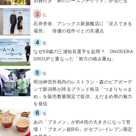
泊費付き「夢のシーズンチケット」が当たる
3
位
石井杏奈、アシックス新旗艦店に「没入できる
場所」 俳優の役作りとの共通点
4
位
なぜ59歳の三浦知良選手を起用？ ONODERA
GROUPと重なった「努力の積み重ね」
5
位
明治神宮外苑内のレストラン・森のビアガーデ
ンで新潟県が誇るブランド枝豆「つまりちゃま
め」を販売数量限定で提供。えだまめ県の魅力
を発信
6
位
あの「ブタメン」が約4倍の大きさになって登
場！「ブタメン超BIG」がセブン‐イレブン限定