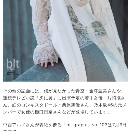
その他の誌面には、僕が見たかった青空・金澤亜美さんや、
連続テレビ小説「虎に翼」に出演予定の若手女優・片岡凜さ
ん、虹のコンキスタドール・栗原舞優さん、乃木坂46の元メ
ンバーで女優の樋口日奈さんなどが登場しています。
中西アルノさんが表紙を飾る「blt graph.」vol.103は7月9日