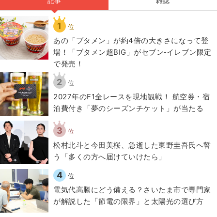
記事
雑誌
1
位
あの「ブタメン」が約4倍の大きさになって登
場！「ブタメン超BIG」がセブン‐イレブン限定
で発売！
2
位
2027年のF1全レースを現地観戦！ 航空券・宿
泊費付き「夢のシーズンチケット」が当たる
3
位
松村北斗と今田美桜、急逝した東野圭吾氏へ誓
う「多くの方へ届けていけたら」
4
位
電気代高騰にどう備える？さいたま市で専門家
が解説した「節電の限界」と太陽光の選び方