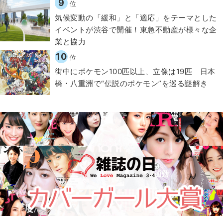
9
位
気候変動の「緩和」と「適応」をテーマとした
イベントが渋谷で開催！東急不動産が様々な企
業と協力
10
位
街中にポケモン100匹以上、立像は19匹 日本
橋・八重洲で“伝説のポケモン”を巡る謎解き