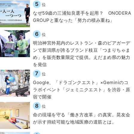
5
位
なぜ59歳の三浦知良選手を起用？ ONODERA
GROUPと重なった「努力の積み重ね」
6
位
明治神宮外苑内のレストラン・森のビアガーデ
ンで新潟県が誇るブランド枝豆「つまりちゃま
め」を販売数量限定で提供。えだまめ県の魅力
を発信
7
位
Google、「ドラゴンクエスト」×Geminiのコ
ラボイベント「ジェミニクエスト」を渋谷・原
宿で開催
8
位
​命の現場を守る「働き方改革」の真実。晃友会
が示す持続可能な地域医療の道筋とは。