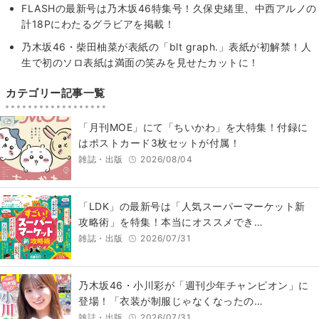
FLASHの最新号は乃木坂46特集号！久保史緒里、中西アルノの
計18Pにわたるグラビアを掲載！
乃木坂46・柴田柚菜が表紙の「blt graph.」表紙が初解禁！人
生で初のソロ表紙は満面の笑みを見せたカットに！
カテゴリー記事一覧
「月刊MOE」にて「ちいかわ」を大特集！付録に
はポストカード3枚セットが付属！
雑誌・出版
2026/08/04
「LDK」の最新号は「人気スーパーマーケット新
攻略術」を特集！本当にオススメでき…
雑誌・出版
2026/07/31
乃木坂46・小川彩が「週刊少年チャンピオン」に
登場！「衣装が制服じゃなくなったの…
雑誌・出版
2026/07/31