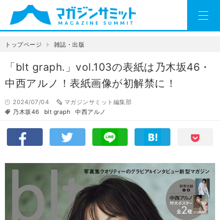
トップページ
雑誌・出版
「blt graph.」vol.103の表紙は乃木坂46・
中西アルノ！表紙画像が初解禁に！
2024/07/04
マガジンサミット編集部
乃木坂46
blt graph
中西アルノ