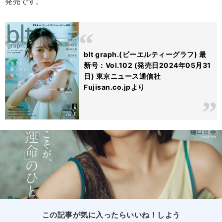
発売です。
blt graph.(ビーエルティーグラフ) 最
新号：Vol.102 (発売日2024年05月31
日) 東京ニュース通信社
Fujisan.co.jpより
この記事が気に入ったらいいね！しよう