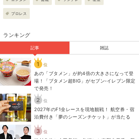
プロレス
ランキング
記事
雑誌
1
位
あの「ブタメン」が約4倍の大きさになって登
場！「ブタメン超BIG」がセブン‐イレブン限定
で発売！
2
位
2027年のF1全レースを現地観戦！ 航空券・宿
泊費付き「夢のシーズンチケット」が当たる
3
位