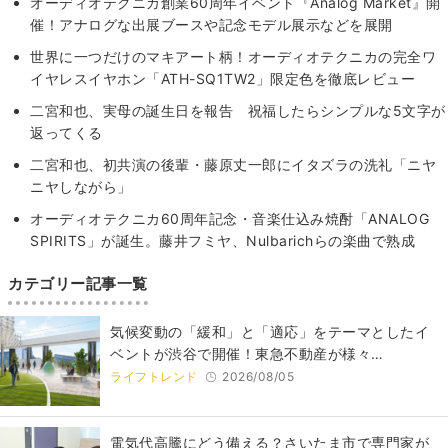
オーディオテクニカ創業60周年イベント『Analog Market』開
催！アナログな出展ブースや記念モデル展示などを展開
世界に一つだけのマキアート柄！オーディオテクニカの完全ワ
イヤレスイヤホン「ATH-SQ1TW2」限定色を徹底レビュー
二宮和也、実母の誕生日を報告 祝福したらシンプルな5文字が
返ってくる
二宮和也、初共演の後輩・藤原丈一郎にイタズラの洗礼「ニヤ
ニヤしながら」
オーディオテクニカ60周年記念・音楽仕込み焼酎「ANALOG
SPIRITS」が誕生。藤井フミヤ、Nulbarichらの楽曲で熟成
カテゴリー記事一覧
気候変動の「緩和」と「適応」をテーマとしたイ
ベントが渋谷で開催！東急不動産が様々…
ライフトレンド
2026/08/05
電気代高騰にどう備える？さいたま市で専門家が