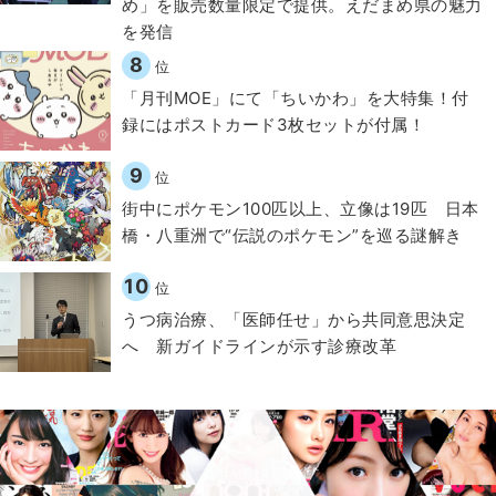
め」を販売数量限定で提供。えだまめ県の魅力
を発信
8
位
「月刊MOE」にて「ちいかわ」を大特集！付
録にはポストカード3枚セットが付属！
9
位
街中にポケモン100匹以上、立像は19匹 日本
橋・八重洲で“伝説のポケモン”を巡る謎解き
10
位
うつ病治療、「医師任せ」から共同意思決定
へ 新ガイドラインが示す診療改革