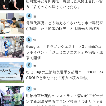
松村北斗と今田美桜、急逝した東野圭吾氏へ誓
う「多くの方へ届けていけたら」
4
位
電気代高騰にどう備える？さいたま市で専門家
が解説した「節電の限界」と太陽光の選び方
5
位
Google、「ドラゴンクエスト」×Geminiのコ
ラボイベント「ジェミニクエスト」を渋谷・原
宿で開催
6
位
なぜ59歳の三浦知良選手を起用？ ONODERA
GROUPと重なった「努力の積み重ね」
7
位
明治神宮外苑内のレストラン・森のビアガーデ
ンで新潟県が誇るブランド枝豆「つまりちゃま