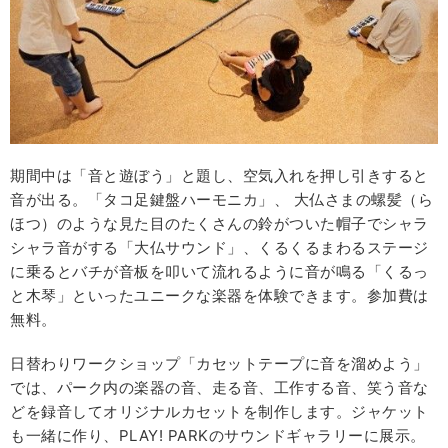
期間中は「音と遊ぼう」と題し、空気入れを押し引きすると
音が出る。「タコ足鍵盤ハーモニカ」、 大仏さまの螺髪（ら
ほつ）のような見た目のたくさんの鈴がついた帽子でシャラ
シャラ音がする「大仏サウンド」、くるくるまわるステージ
に乗るとバチが音板を叩いて流れるように音が鳴る「くるっ
と木琴」といったユニークな楽器を体験できます。参加費は
無料。
日替わりワークショップ「カセットテープに音を溜めよう」
では、パーク内の楽器の音、走る音、工作する音、笑う音な
どを録音してオリジナルカセットを制作します。ジャケット
も一緒に作り、PLAY! PARKのサウンドギャラリーに展示。