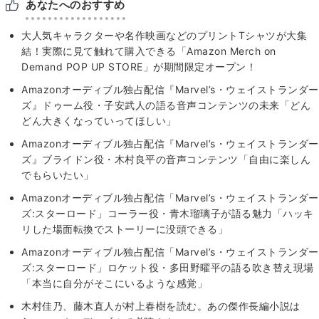
あなたへのおすすめ
大人気キャラクターや名作映画などのプリントTシャツが大集
結！実際に見て触れて購入できる「Amazon Merch on
Demand POP UP STORE」が期間限定オープン！
Amazonオーディブル独占配信『Marvel’s・ウェイストランダー
ズ』ドゥーム役・子安武人の語る音声コンテンツの未来「どん
どん大きくなっていってほしい」
Amazonオーディブル独占配信『Marvel’s・ウェイストランダー
ズ』ブライドン役・木村良平の音声コンテンツ「自由に楽しん
でもらいたい」
Amazonオーディブル独占配信「Marvel’s・ウェイストランダー
ズ:スターロード」コーラー役・青木瑠璃子が語る魅力「ハッキ
リした場面転換でストーリーに没頭できる」
Amazonオーディブル独占配信「Marvel’s・ウェイストランダー
ズ:スターロード」ロケット役・多田野曜平の語る吹き替え現場
「本当に自分がそこにいるような感覚」
木村佳乃、藤木直人が村上春樹を読む。あの傑作長編小説は