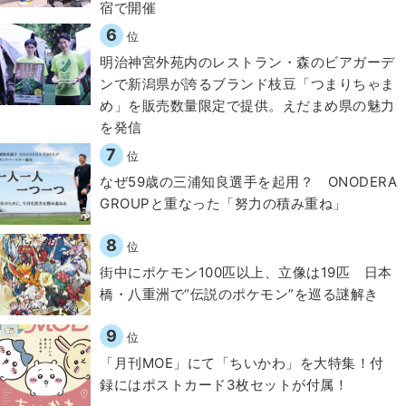
宿で開催
6
位
明治神宮外苑内のレストラン・森のビアガーデ
ンで新潟県が誇るブランド枝豆「つまりちゃま
め」を販売数量限定で提供。えだまめ県の魅力
を発信
7
位
なぜ59歳の三浦知良選手を起用？ ONODERA
GROUPと重なった「努力の積み重ね」
8
位
街中にポケモン100匹以上、立像は19匹 日本
橋・八重洲で“伝説のポケモン”を巡る謎解き
9
位
「月刊MOE」にて「ちいかわ」を大特集！付
録にはポストカード3枚セットが付属！