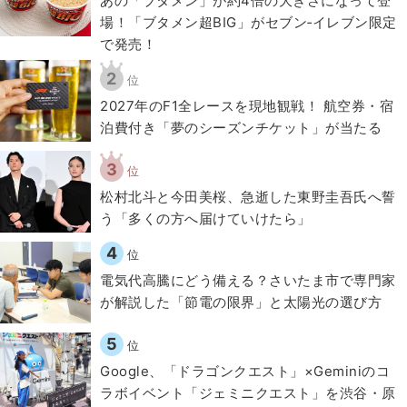
あの「ブタメン」が約4倍の大きさになって登
場！「ブタメン超BIG」がセブン‐イレブン限定
で発売！
2
位
2027年のF1全レースを現地観戦！ 航空券・宿
泊費付き「夢のシーズンチケット」が当たる
3
位
松村北斗と今田美桜、急逝した東野圭吾氏へ誓
う「多くの方へ届けていけたら」
4
位
電気代高騰にどう備える？さいたま市で専門家
が解説した「節電の限界」と太陽光の選び方
5
位
Google、「ドラゴンクエスト」×Geminiのコ
ラボイベント「ジェミニクエスト」を渋谷・原