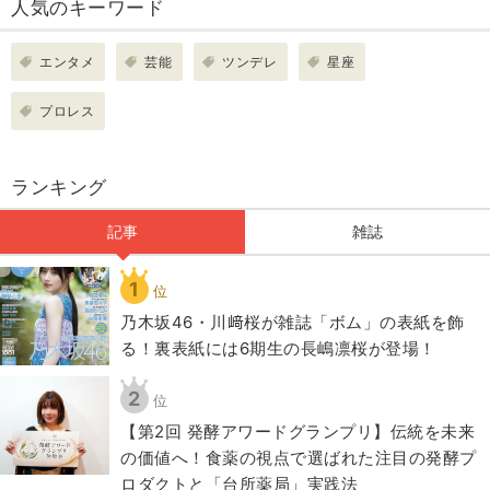
人気のキーワード
エンタメ
芸能
ツンデレ
星座
プロレス
ランキング
記事
雑誌
1
位
乃木坂46・川﨑桜が雑誌「ボム」の表紙を飾
る！裏表紙には6期生の長嶋凛桜が登場！
2
位
【第2回 発酵アワードグランプリ】伝統を未来
の価値へ！食薬の視点で選ばれた注目の発酵プ
ロダクトと「台所薬局」実践法