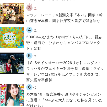
3
位
マウントレーニア×新潮文庫「本パ」開幕！崎
山蒼志が本棚に囲まれ深夜の書店で弾き語り
4
位
5000本のひまわりが街づくりの入口に。習志
野・鷺沼で「ひまわりキャンパスプロジェク
ト」始動
5
位
【SLSテイクオーバー2026リオ】コルダノ・
ラッセルがフェイキー対決を制し優勝！ライッ
サ・レアウは2022年以来ブラジル大会無敗、
西矢椛が準優勝
6
位
乃木坂46・賀喜遥香が週刊少年チャンピオン
に登場！「5年ぶん大人になった私を見ていた
だけたら」