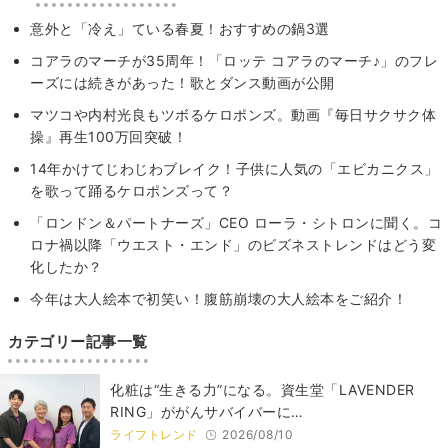
意外と「冷え」ている春夏！おすすめの鍋3選
コアラのマーチが35周年！「ロッテ コアラのマーチ♪」のフレ
ーズには続きがあった！歌とダンス動画が公開
マツコや内村光良もツボるケロポンズ。動画『毎日サクサク体
操』再生100万回突破！
14年かけてじわじわブレイク！子供に人気の「エビカニクス」
を歌って踊るケロポンズって？
「ロンドン＆パートナーズ」CEO ローラ・シトロンに聞く。コ
ロナ禍以降「ウエスト・エンド」のビズネストレンドはどう変
化したか？
今年は大人絵本で初笑い！腹筋崩壊の大人絵本をご紹介！
カテゴリー記事一覧
化粧は“生きる力”になる。資生堂「LAVENDER
RING」ががんサバイバーに…
ライフトレンド
2026/08/10