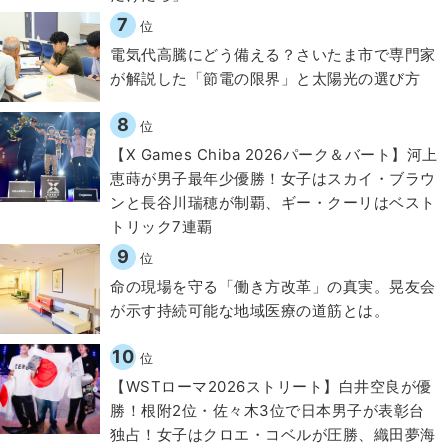
7
位
電気代高騰にどう備える？さいたま市で専門家
が解説した「節電の限界」と太陽光の選び方
8
位
【X Games Chiba 2026パーク＆バート】河上
恵蒔が男子最年少優勝！女子はスカイ・ブラウ
ンと長谷川瑞穂が制覇、ギー・クーリはベスト
トリック7連覇
9
位
​命の現場を守る「働き方改革」の真実。晃友会
が示す持続可能な地域医療の道筋とは。
10
位
【WSTローマ2026ストリート】白井空良が優
勝！根附2位・佐々木3位で日本男子が表彰台
独占！女子はクロエ・コベルが圧勝、織田夢海