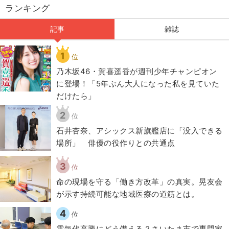
ランキング
記事
雑誌
1
位
乃木坂46・賀喜遥香が週刊少年チャンピオン
に登場！「5年ぶん大人になった私を見ていた
だけたら」
2
位
石井杏奈、アシックス新旗艦店に「没入できる
場所」 俳優の役作りとの共通点
3
位
​命の現場を守る「働き方改革」の真実。晃友会
が示す持続可能な地域医療の道筋とは。
4
位
電気代高騰にどう備える？さいたま市で専門家