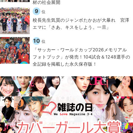
材の社会展開​
9
位
校長先生気質のジャンボたかおが大暴れ 宮澤
エマに「さあ、キスをしよう。一旦」
10
位
「サッカー・ワールドカップ2026メモリアル
フォトブック」が発売！104試合＆1248選手の
全記録を掲載した永久保存版！