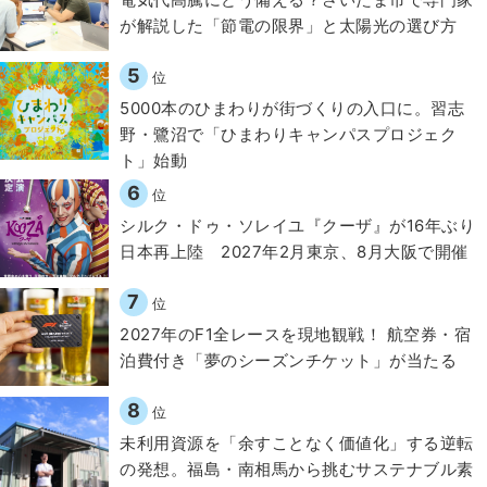
が解説した「節電の限界」と太陽光の選び方
5
位
5000本のひまわりが街づくりの入口に。習志
野・鷺沼で「ひまわりキャンパスプロジェク
ト」始動
6
位
シルク・ドゥ・ソレイユ『クーザ』が16年ぶり
日本再上陸 2027年2月東京、8月大阪で開催
7
位
2027年のF1全レースを現地観戦！ 航空券・宿
泊費付き「夢のシーズンチケット」が当たる
8
位
​​未利用資源を「余すことなく価値化」する逆転
の発想。福島・南相馬から挑むサステナブル素