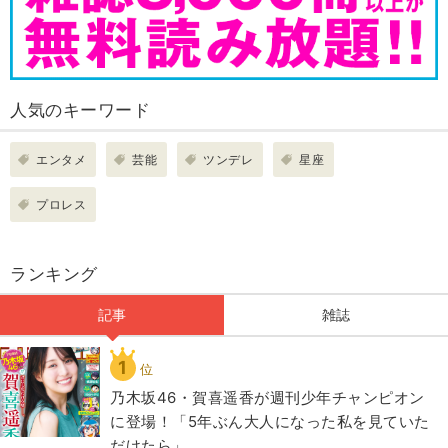
人気のキーワード
エンタメ
芸能
ツンデレ
星座
プロレス
ランキング
記事
雑誌
1
位
乃木坂46・賀喜遥香が週刊少年チャンピオン
に登場！「5年ぶん大人になった私を見ていた
だけたら」