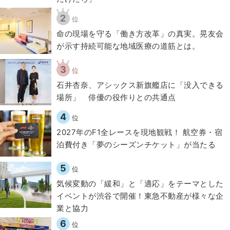
2
位
​命の現場を守る「働き方改革」の真実。晃友会
が示す持続可能な地域医療の道筋とは。
3
位
石井杏奈、アシックス新旗艦店に「没入できる
場所」 俳優の役作りとの共通点
4
位
2027年のF1全レースを現地観戦！ 航空券・宿
泊費付き「夢のシーズンチケット」が当たる
5
位
気候変動の「緩和」と「適応」をテーマとした
イベントが渋谷で開催！東急不動産が様々な企
業と協力
6
位