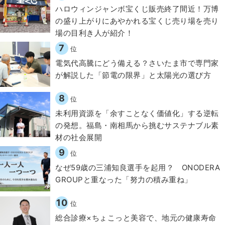
ハロウィンジャンボ宝くじ販売終了間近！万博
の盛り上がりにあやかれる宝くじ売り場を売り
場の目利き人が紹介！
7
位
電気代高騰にどう備える？さいたま市で専門家
が解説した「節電の限界」と太陽光の選び方
8
位
​​未利用資源を「余すことなく価値化」する逆転
の発想。福島・南相馬から挑むサステナブル素
材の社会展開​
9
位
なぜ59歳の三浦知良選手を起用？ ONODERA
GROUPと重なった「努力の積み重ね」
10
位
総合診療×ちょこっと美容で、地元の健康寿命