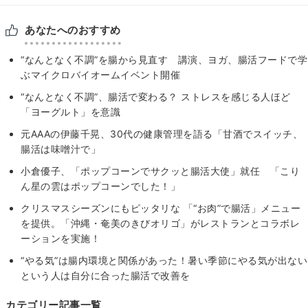
あなたへのおすすめ
“なんとなく不調”を腸から見直す 講演、ヨガ、腸活フードで学
ぶマイクロバイオームイベント開催
“なんとなく不調”、腸活で変わる？ ストレスを感じる人ほど
「ヨーグルト」を意識
元AAAの伊藤千晃、30代の健康管理を語る「甘酒でスイッチ、
腸活は味噌汁で」
小倉優子、「ポップコーンでサクッと腸活大使」就任 「こり
ん星の雲はポップコーンでした！」
クリスマスシーズンにもピッタリな 「“お肉”で腸活」メニュー
を提供。「沖縄・奄美のきびオリゴ」がレストランとコラボレ
ーションを実施！
“やる気”は腸内環境と関係があった！暑い季節にやる気が出ない
という人は自分に合った腸活で改善を
カテゴリー記事一覧