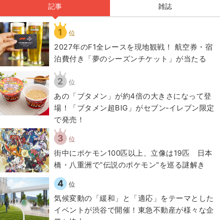
記事
雑誌
1
位
2027年のF1全レースを現地観戦！ 航空券・宿
泊費付き「夢のシーズンチケット」が当たる
2
位
あの「ブタメン」が約4倍の大きさになって登
場！「ブタメン超BIG」がセブン‐イレブン限定
で発売！
3
位
街中にポケモン100匹以上、立像は19匹 日本
橋・八重洲で“伝説のポケモン”を巡る謎解き
4
位
気候変動の「緩和」と「適応」をテーマとした
イベントが渋谷で開催！東急不動産が様々な企