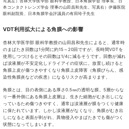
写真左）杏林大学医学部 眼科学教授、日本角膜学会 理事長、日
本コンタクトレンズ学会 理事の山田昌和先生。写真右）伊藤医院
眼科副院長、日本角膜学会評議員の有田玲子先生
VDT利用拡大による角膜への影響
杏林大学医学部 眼科学教授の山田昌和先生によると、通常時
のまばたき回数は1分間に約15～20回ですが、長時間VDTを
使用しつづけるとその回数は1/4に減るそうです。回数が減れ
ば涙液層が不安定化しドライアイの症状に。放置し続けると
角膜上皮が傷つきやすくなり角膜上皮障害（角膜びらん、感
染性角膜炎などの疾患）になるリスクが高まります。
角膜とは、目の表側にある厚さ0.5㎜の透明な膜。5層からな
り一番外側にある角膜上皮層は、生きた細胞がむき出しにな
っているため傷つきやすく、通常は涙液層が膜をつくり健康
に保たれています。しかし涙液層がなくなり、角膜がむき出
しになると表面が剥がれ、異物侵入やまばたきでも傷がつく
状態になってしまいます。