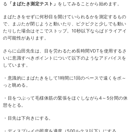
る
「まばたき測定テスト」
をしてみることから始めます。
まばたきをせずに何秒目を開けていられるかを測定するもの
で、まぶたが閉じようと動いたり、ピクピクと少しでも動い
たりした場合はそこでストップ。10秒以下ならばドライアイ
の可能性があります。
さらに山田先生は、目を労わるため長時間VDTを使用するさ
いに意識すべきポイントについて以下のようなアドバイスを
しています。
・意識的にまばたきをして1時間に1回のペースで遠くをボ～
っと眺める。
・目をつぶって毛様体筋の緊張をほぐしながら4～5分間の休
憩をとる。
・目先は下向きにする。
・ディスプレイの照度を適度（500ルクス以下）にする。