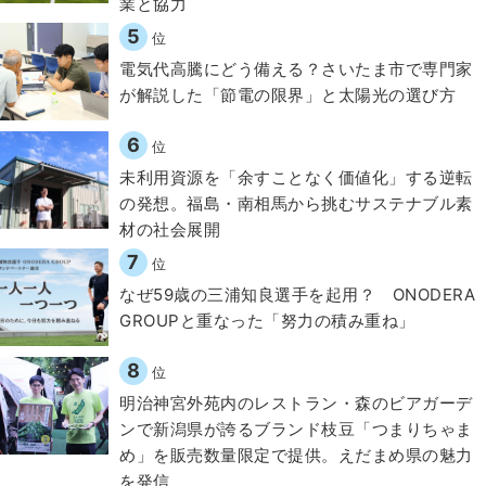
業と協力
5
位
電気代高騰にどう備える？さいたま市で専門家
が解説した「節電の限界」と太陽光の選び方
6
位
​​未利用資源を「余すことなく価値化」する逆転
の発想。福島・南相馬から挑むサステナブル素
材の社会展開​
7
位
なぜ59歳の三浦知良選手を起用？ ONODERA
GROUPと重なった「努力の積み重ね」
8
位
明治神宮外苑内のレストラン・森のビアガーデ
ンで新潟県が誇るブランド枝豆「つまりちゃま
め」を販売数量限定で提供。えだまめ県の魅力
を発信