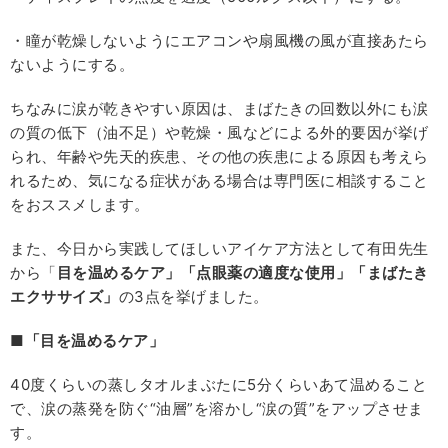
・瞳が乾燥しないようにエアコンや扇風機の風が直接あたら
ないようにする。
ちなみに涙が乾きやすい原因は、まばたきの回数以外にも涙
の質の低下（油不足）や乾燥・風などによる外的要因が挙げ
られ、年齢や先天的疾患、その他の疾患による原因も考えら
れるため、気になる症状がある場合は専門医に相談すること
をおススメします。
また、今日から実践してほしいアイケア方法として有田先生
から「
目を温めるケア」「点眼薬の適度な使用」「まばたき
エクササイズ」
の3点を挙げました。
■
「目を温めるケア」
40度くらいの蒸しタオルまぶたに5分くらいあて温めること
で、涙の蒸発を防ぐ“油層”を溶かし“涙の質”をアップさせま
す。