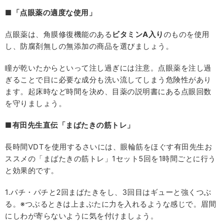
■
「点眼薬の適度な使用」
点眼薬は、角膜修復機能のある
ビタミン
A
入り
のものを使用
し、防腐剤無しの無添加の商品を選びましょう。
瞳が乾いたからといって注し過ぎには注意。点眼薬を注し過
ぎることで目に必要な成分も洗い流してしまう危険性があり
ます。起床時など時間を決め、目薬の説明書にある点眼回数
を守りましょう。
■
有田先生直伝「まばたきの筋トレ」
長時間VDTを使用するさいには、眼輪筋をほぐす有田先生お
ススメの「まばたきの筋トレ」1セット5回を1時間ごとに行う
と効果的です。
1.パチ・パチと2回まばたきをし、3回目はギューと強くつぶ
る。※つぶるときは上まぶたに力を入れるような感じで。眉間
にしわが寄らないように気を付けましょう。