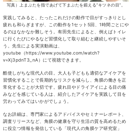
写真）上まぶたを指であげて下まぶたを鍛える“キツネの目”。
実践してみると、たったこれだけの動作で目がすっきりとし
疲れも和らぎますが、この動作を1セット5回、1時間ごとにや
るのはなかなか難しそう。有田先生によると、例えばトイレ
に行くたびにやるなど習慣化して取り組むと継続しやすいそ
う。先生による実演動画は、
youtube（https://www.youtube.com/watch?
v=Xj3pdnT3_nA）にて視聴できます。
酷使しがちな現代人の目。大人も子どもも適切なアイケアを
習慣化することで長期的なリスクを減らし、角膜の働きを正
常化することが大切です。疲れ目やドライアイによる目の痛
みなどを感じている人は、紹介したアイケアを実践して目を
労わってみてはいかがでしょう。
なお詳細は、専門家によるアドバイスやセミナーレポート、
調査リリースなど、角膜の健康を守り生活の質を高めるため
に役立つ情報を発信している「現代人の角膜ケア研究室」