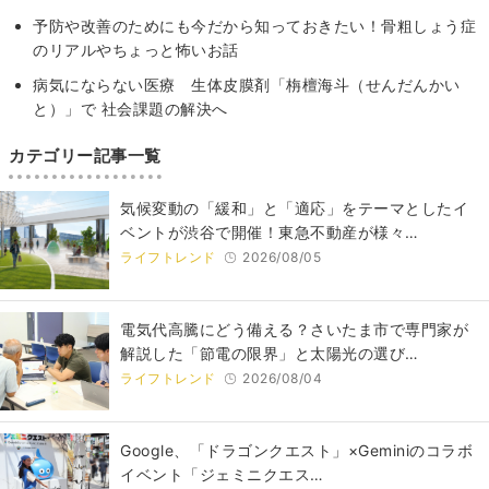
予防や改善のためにも今だから知っておきたい！骨粗しょう症
のリアルやちょっと怖いお話
病気にならない医療 生体皮膜剤「栴檀海斗（せんだんかい
と）」で 社会課題の解決へ
カテゴリー記事一覧
気候変動の「緩和」と「適応」をテーマとしたイ
ベントが渋谷で開催！東急不動産が様々…
ライフトレンド
2026/08/05
電気代高騰にどう備える？さいたま市で専門家が
解説した「節電の限界」と太陽光の選び…
ライフトレンド
2026/08/04
Google、「ドラゴンクエスト」×Geminiのコラボ
イベント「ジェミニクエス…