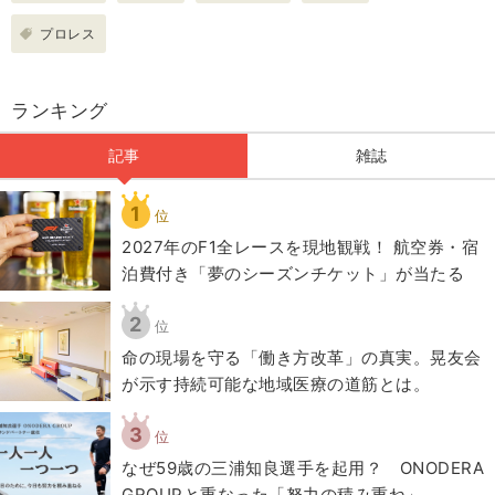
プロレス
ランキング
記事
雑誌
1
位
2027年のF1全レースを現地観戦！ 航空券・宿
泊費付き「夢のシーズンチケット」が当たる
2
位
​命の現場を守る「働き方改革」の真実。晃友会
が示す持続可能な地域医療の道筋とは。
3
位
なぜ59歳の三浦知良選手を起用？ ONODERA
GROUPと重なった「努力の積み重ね」