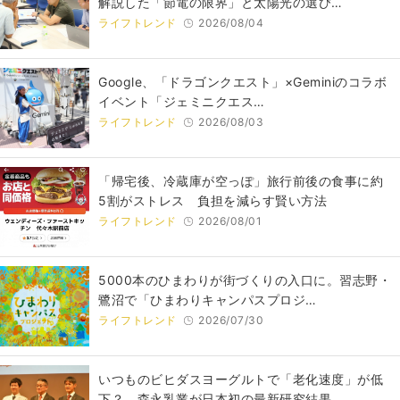
解説した「節電の限界」と太陽光の選び…
ライフトレンド
2026/08/04
Google、「ドラゴンクエスト」×Geminiのコラボ
イベント「ジェミニクエス…
ライフトレンド
2026/08/03
「帰宅後、冷蔵庫が空っぽ」旅行前後の食事に約
5割がストレス 負担を減らす賢い方法
ライフトレンド
2026/08/01
5000本のひまわりが街づくりの入口に。習志野・
鷺沼で「ひまわりキャンパスプロジ…
ライフトレンド
2026/07/30
いつものビヒダスヨーグルトで「老化速度」が低
下？ 森永乳業が日本初の最新研究結果…