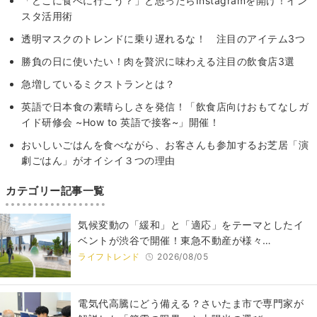
「どこに食べに行こう？」と思ったらInstagramを開け！イン
スタ活用術
透明マスクのトレンドに乗り遅れるな！ 注目のアイテム3つ
勝負の日に使いたい！肉を贅沢に味わえる注目の飲食店3選
急増しているミクストランとは？
英語で日本食の素晴らしさを発信！「飲食店向けおもてなしガ
イド研修会 ~How to 英語で接客~」開催！
おいしいごはんを食べながら、お客さんも参加するお芝居「演
劇ごはん」がオイシイ３つの理由
カテゴリー記事一覧
気候変動の「緩和」と「適応」をテーマとしたイ
ベントが渋谷で開催！東急不動産が様々…
ライフトレンド
2026/08/05
電気代高騰にどう備える？さいたま市で専門家が