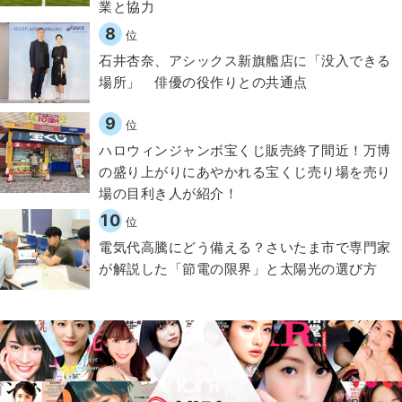
業と協力
8
位
石井杏奈、アシックス新旗艦店に「没入できる
場所」 俳優の役作りとの共通点
9
位
ハロウィンジャンボ宝くじ販売終了間近！万博
の盛り上がりにあやかれる宝くじ売り場を売り
場の目利き人が紹介！
10
位
電気代高騰にどう備える？さいたま市で専門家
が解説した「節電の限界」と太陽光の選び方