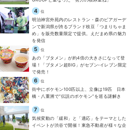
4
位
明治神宮外苑内のレストラン・森のビアガーデ
ンで新潟県が誇るブランド枝豆「つまりちゃま
め」を販売数量限定で提供。えだまめ県の魅力
を発信
5
位
あの「ブタメン」が約4倍の大きさになって登
場！「ブタメン超BIG」がセブン‐イレブン限定
で発売！
6
位
街中にポケモン100匹以上、立像は19匹 日本
橋・八重洲で“伝説のポケモン”を巡る謎解き
7
位
気候変動の「緩和」と「適応」をテーマとした
イベントが渋谷で開催！東急不動産が様々な企