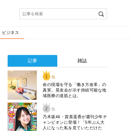
ビジネス
記事
雑誌
1
位
​命の現場を守る「働き方改革」の
真実。晃友会が示す持続可能な地
域医療の道筋とは。
2
位
乃木坂46・賀喜遥香が週刊少年チ
ャンピオンに登場！「5年ぶん大
人になった私を見ていただけた