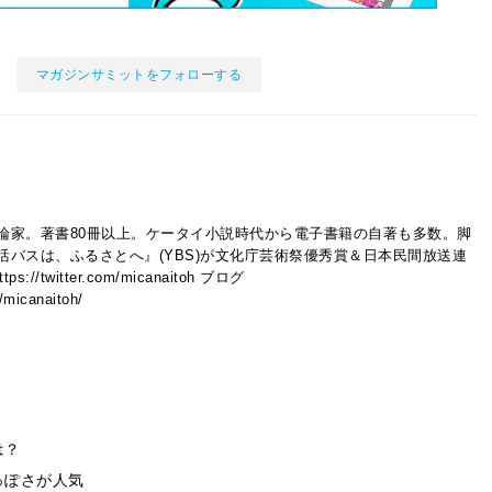
マガジンサミットをフォローする
論家。著書80冊以上。ケータイ小説時代から電子書籍の自著も多数。脚
活バスは、ふるさとへ』(YBS)が文化庁芸術祭優秀賞＆日本民間放送連
//twitter.com/micanaitoh ブログ
p/micanaitoh/
は？
っぽさが人気