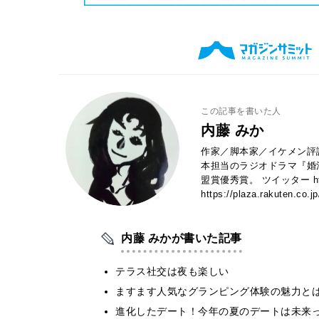
この記事を書いた人
内藤 みか
作家／脚本家／イケメン評
本担当のラジオドラマ『婚
盟賞優秀賞。 ツイッター https:
https://plaza.rakuten.co.j
内藤 みかが書いた記事
テラス社交は夜も楽しい
ますます人気なグランピング体験の魅力と
進化したデート！今年の夏のデートは未来