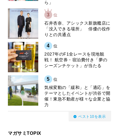
ら」
3
位
石井杏奈、アシックス新旗艦店に
「没入できる場所」 俳優の役作
りとの共通点
4
位
2027年のF1全レースを現地観
戦！ 航空券・宿泊費付き「夢の
シーズンチケット」が当たる
5
位
気候変動の「緩和」と「適応」を
テーマとしたイベントが渋谷で開
催！東急不動産が様々な企業と協
力
ベスト10を表示
マガサミTOPIX