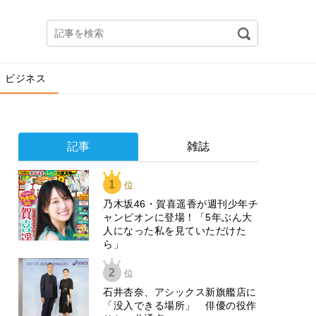
ビジネス
記事
雑誌
1
位
乃木坂46・賀喜遥香が週刊少年チ
ャンピオンに登場！「5年ぶん大
人になった私を見ていただけた
ら」
2
位
石井杏奈、アシックス新旗艦店に
「没入できる場所」 俳優の役作