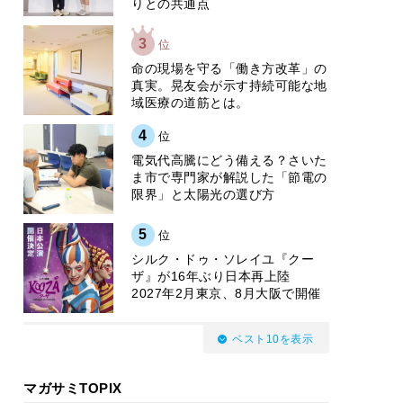
りとの共通点
3
位
​命の現場を守る「働き方改革」の
真実。晃友会が示す持続可能な地
域医療の道筋とは。
4
位
電気代高騰にどう備える？さいた
ま市で専門家が解説した「節電の
限界」と太陽光の選び方
5
位
シルク・ドゥ・ソレイユ『クー
ザ』が16年ぶり日本再上陸
2027年2月東京、8月大阪で開催
ベスト10を表示
マガサミTOPIX