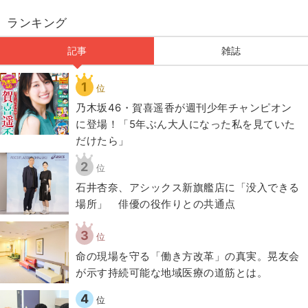
ランキング
記事
雑誌
1
位
乃木坂46・賀喜遥香が週刊少年チャンピオン
に登場！「5年ぶん大人になった私を見ていた
だけたら」
2
位
石井杏奈、アシックス新旗艦店に「没入できる
場所」 俳優の役作りとの共通点
3
位
​命の現場を守る「働き方改革」の真実。晃友会
が示す持続可能な地域医療の道筋とは。
4
位