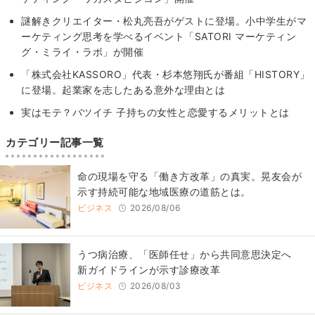
謎解きクリエイター・松丸亮吾がゲストに登場。小中学生がマ
ーケティング思考を学べるイベント「SATORI マーケティン
グ・ミライ・ラボ」が開催
「株式会社KASSORO」代表・杉本悠翔氏が番組「HISTORY」
に登場。起業家を志したある意外な理由とは
実はモテ？バツイチ 子持ちの女性と恋愛するメリットとは
カテゴリー記事一覧
​命の現場を守る「働き方改革」の真実。晃友会が
示す持続可能な地域医療の道筋とは。
ビジネス
2026/08/06
うつ病治療、「医師任せ」から共同意思決定へ
新ガイドラインが示す診療改革
ビジネス
2026/08/03