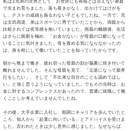
私は3兄弟の次男として、お世辞にも裕福とは言えない家庭
で生まれ育ちました。落ち着きがなく、出かけてはけがを
し、テストの成績も振るわない子どもでしたね。一方で、兄
は文武両道、弟はスポーツに秀でていたことから、両親から
比較されては劣等感を抱いていました。両親の離婚後、生活
はさらに困窮を極め、「お金がない」が母親の口癖になって
いることに気付きました。母を責める気にならなかったの
は、身を粉にして働いていたことを知っていたからです。
朝から晩まで働き、疲れ切った母親の顔が脳裏に焼き付いて
離れませんでした。そんな母親を見て、「立派になって親孝
行をしたい」、そして「不出来な自分のことも認めてほし
い」と強く思うようになっていました。でもその当時は、お
金に対するコンプレックスがあったので、普通に就職して働
くことしか考えていませんでしたね。
その後、大手企業に入社し、順調にキャリアを歩んでいたと
ころ、知人から「起業に向いている」とアドバイスを受けま
した。言われたときは少し意外に感じました。なぜならば、