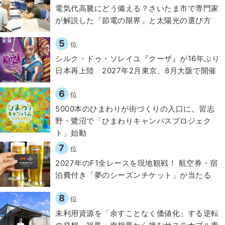
電気代高騰にどう備える？さいたま市で専門家
が解説した「節電の限界」と太陽光の選び方
5
位
シルク・ドゥ・ソレイユ『クーザ』が16年ぶり
日本再上陸 2027年2月東京、8月大阪で開催
6
位
5000本のひまわりが街づくりの入口に。習志
野・鷺沼で「ひまわりキャンパスプロジェク
ト」始動
7
位
2027年のF1全レースを現地観戦！ 航空券・宿
泊費付き「夢のシーズンチケット」が当たる
8
位
​​未利用資源を「余すことなく価値化」する逆転