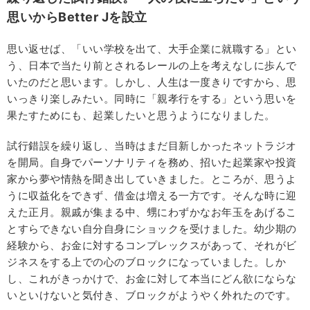
思いからBetter Jを設立
思い返せば、「いい学校を出て、大手企業に就職する」とい
う、日本で当たり前とされるレールの上を考えなしに歩んで
いたのだと思います。しかし、人生は一度きりですから、思
いっきり楽しみたい。同時に「親孝行をする」という思いを
果たすためにも、起業したいと思うようになりました。
試行錯誤を繰り返し、当時はまだ目新しかったネットラジオ
を開局。自身でパーソナリティを務め、招いた起業家や投資
家から夢や情熱を聞き出していきました。ところが、思うよ
うに収益化をできず、借金は増える一方です。そんな時に迎
えた正月。親戚が集まる中、甥にわずかなお年玉をあげるこ
とすらできない自分自身にショックを受けました。幼少期の
経験から、お金に対するコンプレックスがあって、それがビ
ジネスをする上での心のブロックになっていました。しか
し、これがきっかけで、お金に対して本当にどん欲にならな
いといけないと気付き、ブロックがようやく外れたのです。