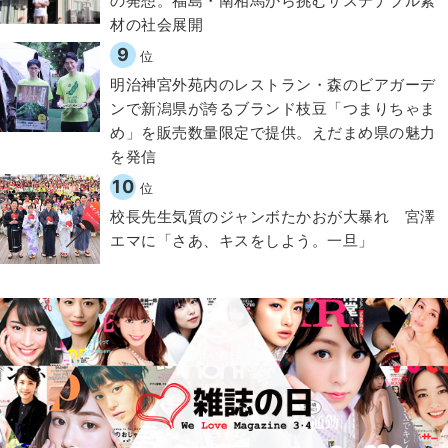
の発想。福島・南相馬から挑むサステナブル素
材の社会展開​
9
位
明治神宮外苑内のレストラン・森のビアガーデ
ンで新潟県が誇るブランド枝豆「つまりちゃま
め」を販売数量限定で提供。えだまめ県の魅力
を発信
10
位
校長先生気質のジャンボたかおが大暴れ 宮澤
エマに「さあ、キスをしよう。一旦」