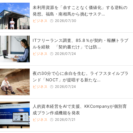
​​未利用資源を「余すことなく価値化」する逆転の
発想。福島・南相馬から挑むサステ…
ビジネス
2026/07/30
ITフリーランス調査、85.8％が契約・報酬トラブ
ルを経験 「契約書だけ」では防…
ビジネス
2026/07/24
​夜の30分で心に余白を生む。ライフスタイルブラ
ンド「NOCT」が提唱する新たな…
ビジネス
2026/07/24
人的資本経営をAIで支援、KKCompanyが個別育
成プラン作成機能を発表
ビジネス
2026/07/21