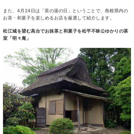
また、4月24日は「茶の湯の日」ということで、島根県内の
お茶・和菓子を楽しめるお店を厳選して紹介します。
松江城を望む高台でお抹茶と和菓子を松平不昧公ゆかりの茶
室「明々庵」