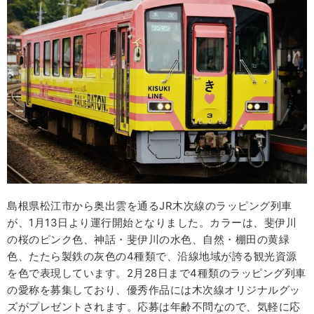
島根県松江市から奥出雲を通るJR木次線のラッピング列車
が、1月13日より運行開始となりました。カラーは、斐伊川
の桜のピンク色、神話・斐伊川の水色、自然・棚田の黄緑
色、たたら製鉄の灰色の4種類で、沿線地域が誇る観光資源
を色で表現しています。2月28日まで4種類のラッピング列車
の愛称を募集しており、優秀作品には木次線オリジナルグッ
ズがプレゼントされます。応募は年齢不問なので、気軽に応