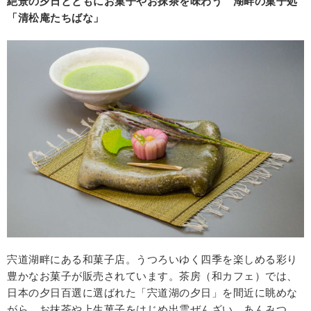
絶景の夕日とともにお菓子やお抹茶を味わう 湖畔の菓子処
「清松庵たちばな」
宍道湖畔にある和菓子店。うつろいゆく四季を楽しめる彩り
豊かなお菓子が販売されています。茶房（和カフェ）では、
日本の夕日百選に選ばれた「宍道湖の夕日」を間近に眺めな
がら、お抹茶や上生菓子をはじめ出雲ぜんざい、あんみつ、