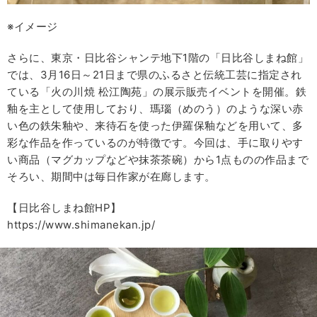
※イメージ
さらに、東京・日比谷シャンテ地下1階の「日比谷しまね館」
では、3月16日～21日まで県のふるさと伝統工芸に指定され
ている「火の川焼 松江陶苑」の展示販売イベントを開催。鉄
釉を主として使用しており、瑪瑙（めのう）のような深い赤
い色の鉄朱釉や、来待石を使った伊羅保釉などを用いて、多
彩な作品を作っているのが特徴です。今回は、手に取りやす
い商品（マグカップなどや抹茶茶碗）から1点ものの作品まで
そろい、期間中は毎日作家が在廊します。
【日比谷しまね館HP】
https://www.shimanekan.jp/