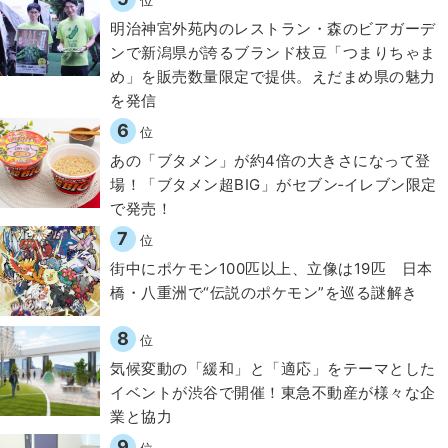
位
明治神宮外苑内のレストラン・森のビアガーデ
ンで新潟県が誇るブランド枝豆「つまりちゃま
め」を販売数量限定で提供。えだまめ県の魅力
を発信
6
位
あの「ブタメン」が約4倍の大きさになって登
場！「ブタメン超BIG」がセブン‐イレブン限定
で発売！
7
位
街中にポケモン100匹以上、立像は19匹 日本
橋・八重洲で“伝説のポケモン”を巡る謎解き
8
位
気候変動の「緩和」と「適応」をテーマとした
イベントが渋谷で開催！東急不動産が様々な企
業と協力
9