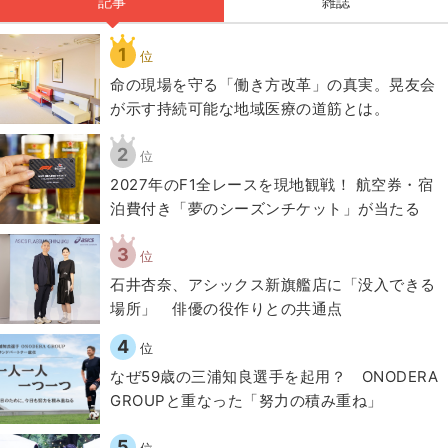
記事
雑誌
1
位
​命の現場を守る「働き方改革」の真実。晃友会
が示す持続可能な地域医療の道筋とは。
2
位
2027年のF1全レースを現地観戦！ 航空券・宿
泊費付き「夢のシーズンチケット」が当たる
3
位
石井杏奈、アシックス新旗艦店に「没入できる
場所」 俳優の役作りとの共通点
4
位
なぜ59歳の三浦知良選手を起用？ ONODERA
GROUPと重なった「努力の積み重ね」
5