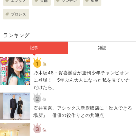
エンタメ
芸能
ツンデレ
星座
プロレス
ランキング
記事
雑誌
1
位
乃木坂46・賀喜遥香が週刊少年チャンピオン
に登場！「5年ぶん大人になった私を見ていた
だけたら」
2
位
石井杏奈、アシックス新旗艦店に「没入できる
場所」 俳優の役作りとの共通点
3
位