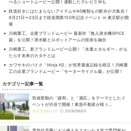
べるショートムービー公開！連動したテレビＣＭも
鉄道好きにはたまらないアイテムや40種類もの駅弁が大集合！
9月21日〜23日まで鉄道開業150年記念イベント in 東京駅が開
催
川崎重工、企業ブランドムービー 最新作『無人潜水機SPICE
篇』を公開！潜水艇とロボットアームの技術を融合
川崎重工、新ブランドムービー公開！「水素エネルギー」がも
たらす未来のカタチとは
カワサキのバイク「Ninja H2」が世界最速記録を樹立！川崎重
工の企業ブランドムービー「モーターサイクル篇」が公開！
カテゴリー記事一覧
気候変動の「緩和」と「適応」をテーマとしたイ
ベントが渋谷で開催！東急不動産が様々…
ライフトレンド
2026/08/05
電気代高騰にどう備える？さいたま市で専門家が