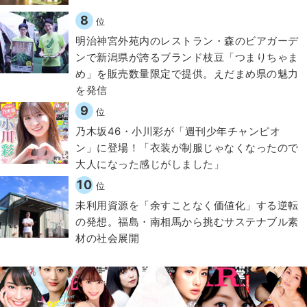
8
位
明治神宮外苑内のレストラン・森のビアガーデ
ンで新潟県が誇るブランド枝豆「つまりちゃま
め」を販売数量限定で提供。えだまめ県の魅力
を発信
9
位
乃木坂46・小川彩が「週刊少年チャンピオ
ン」に登場！「衣装が制服じゃなくなったので
大人になった感じがしました」
10
位
​​未利用資源を「余すことなく価値化」する逆転
の発想。福島・南相馬から挑むサステナブル素
材の社会展開​