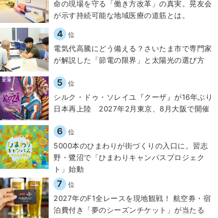
​命の現場を守る「働き方改革」の真実。晃友会
が示す持続可能な地域医療の道筋とは。
4
位
電気代高騰にどう備える？さいたま市で専門家
が解説した「節電の限界」と太陽光の選び方
5
位
シルク・ドゥ・ソレイユ『クーザ』が16年ぶり
日本再上陸 2027年2月東京、8月大阪で開催
6
位
5000本のひまわりが街づくりの入口に。習志
野・鷺沼で「ひまわりキャンパスプロジェク
ト」始動
7
位
2027年のF1全レースを現地観戦！ 航空券・宿
泊費付き「夢のシーズンチケット」が当たる