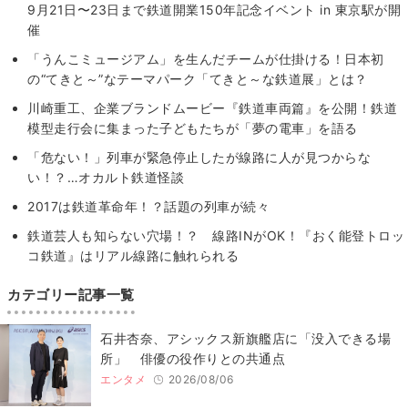
9月21日〜23日まで鉄道開業150年記念イベント in 東京駅が開
催
「うんこミュージアム」を生んだチームが仕掛ける！日本初
の“てきと～”なテーマパーク「てきと～な鉄道展」とは？
川崎重工、企業ブランドムービー『鉄道車両篇』を公開！鉄道
模型走行会に集まった子どもたちが「夢の電車」を語る
「危ない！」列車が緊急停止したが線路に人が見つからな
い！？…オカルト鉄道怪談
2017は鉄道革命年！？話題の列車が続々
鉄道芸人も知らない穴場！？ 線路INがOK！『おく能登トロッ
コ鉄道』はリアル線路に触れられる
カテゴリー記事一覧
石井杏奈、アシックス新旗艦店に「没入できる場
所」 俳優の役作りとの共通点
エンタメ
2026/08/06