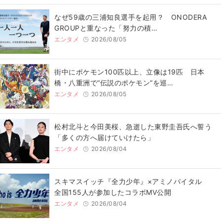
なぜ59歳の三浦知良選手を起用？ ONODERA
GROUPと重なった「努力の積…
エンタメ
2026/08/05
街中にポケモン100匹以上、立像は19匹 日本
橋・八重洲で“伝説のポケモン”を巡…
エンタメ
2026/08/05
松村北斗と今田美桜、急逝した東野圭吾氏へ誓う
「多くの方へ届けていけたら」
エンタメ
2026/08/04
スキマスイッチ『全力少年』×アミノバイタル
全国155人が参加したコラボMV公開
エンタメ
2026/08/04