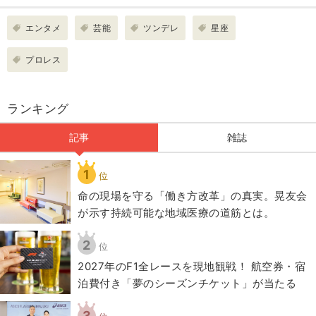
エンタメ
芸能
ツンデレ
星座
プロレス
ランキング
記事
雑誌
1
位
​命の現場を守る「働き方改革」の真実。晃友会
が示す持続可能な地域医療の道筋とは。
2
位
2027年のF1全レースを現地観戦！ 航空券・宿
泊費付き「夢のシーズンチケット」が当たる
3