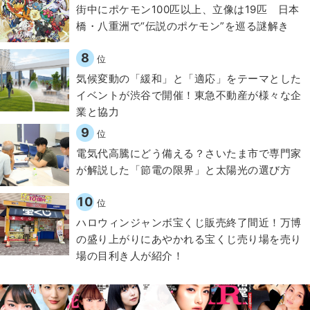
街中にポケモン100匹以上、立像は19匹 日本
橋・八重洲で“伝説のポケモン”を巡る謎解き
8
位
気候変動の「緩和」と「適応」をテーマとした
イベントが渋谷で開催！東急不動産が様々な企
業と協力
9
位
電気代高騰にどう備える？さいたま市で専門家
が解説した「節電の限界」と太陽光の選び方
10
位
ハロウィンジャンボ宝くじ販売終了間近！万博
の盛り上がりにあやかれる宝くじ売り場を売り
場の目利き人が紹介！