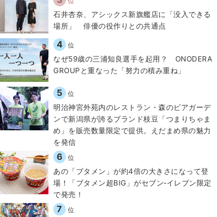
位
石井杏奈、アシックス新旗艦店に「没入できる
場所」 俳優の役作りとの共通点
4
位
なぜ59歳の三浦知良選手を起用？ ONODERA
GROUPと重なった「努力の積み重ね」
5
位
明治神宮外苑内のレストラン・森のビアガーデ
ンで新潟県が誇るブランド枝豆「つまりちゃま
め」を販売数量限定で提供。えだまめ県の魅力
を発信
6
位
あの「ブタメン」が約4倍の大きさになって登
場！「ブタメン超BIG」がセブン‐イレブン限定
で発売！
7
位