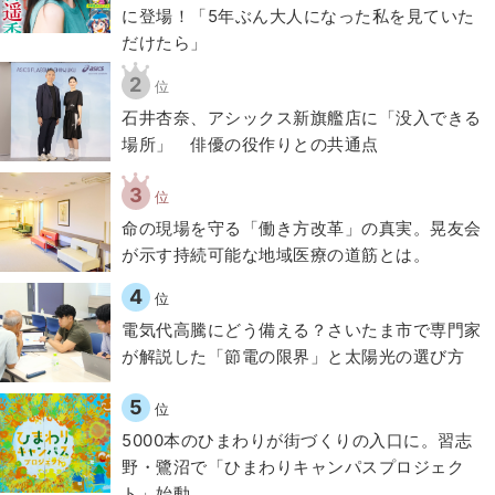
に登場！「5年ぶん大人になった私を見ていた
だけたら」
2
位
石井杏奈、アシックス新旗艦店に「没入できる
場所」 俳優の役作りとの共通点
3
位
​命の現場を守る「働き方改革」の真実。晃友会
が示す持続可能な地域医療の道筋とは。
4
位
電気代高騰にどう備える？さいたま市で専門家
が解説した「節電の限界」と太陽光の選び方
5
位
5000本のひまわりが街づくりの入口に。習志
野・鷺沼で「ひまわりキャンパスプロジェク
ト」始動