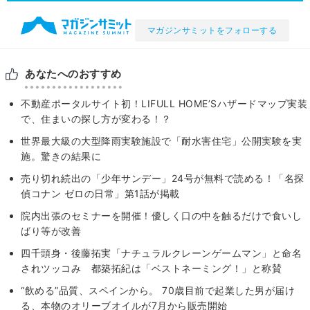
マガジンサミットをフォローする
あなたへのおすすめ
不動産ポータルサイト初！LIFULL HOME’Sハザードマップ実装
で、住まいの探し方が変わる！？
世界最大級の大型降雨実験施設で「耐水害住宅」公開実験を実
施。驚きの結果に
売り切れ続出の「少年サンデー」24号が無料で読める！「名探
偵コナン ゼロの日常」第1話が掲載
院内出張のセミナーを開催！優しく口の中を触るだけで食いし
ばり等が改善
四千頭身・後藤拓実「ナチュラルクレーンゲームマン」と命名
されツッコみ 都築拓紀は「ベストネーミング！」と称賛
“飲める”品質、スペインから。 70歳目前で起業した男が届け
る、本物のオリーブオイルが7月から販売開始