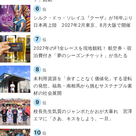
6
位
シルク・ドゥ・ソレイユ『クーザ』が16年ぶり
日本再上陸 2027年2月東京、8月大阪で開催
7
位
2027年のF1全レースを現地観戦！ 航空券・宿
泊費付き「夢のシーズンチケット」が当たる
8
位
​​未利用資源を「余すことなく価値化」する逆転
の発想。福島・南相馬から挑むサステナブル素
材の社会展開​
9
位
校長先生気質のジャンボたかおが大暴れ 宮澤
エマに「さあ、キスをしよう。一旦」
10
位