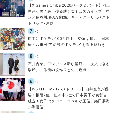
【X Games Chiba 2026パーク＆バート】河上
恵蒔が男子最年少優勝！女子はスカイ・ブラウ
ンと長谷川瑞穂が制覇、ギー・クーリはベスト
トリック7連覇
7
位
街中にポケモン100匹以上、立像は19匹 日本
橋・八重洲で“伝説のポケモン”を巡る謎解き
8
位
石井杏奈、アシックス新旗艦店に「没入できる
場所」 俳優の役作りとの共通点
9
位
【WSTローマ2026ストリート】白井空良が優
勝！根附2位・佐々木3位で日本男子が表彰台
独占！女子はクロエ・コベルが圧勝、織田夢海
が準優勝