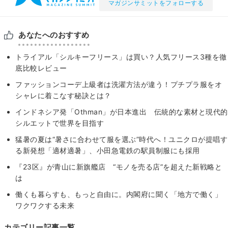
マガジンサミットをフォローする
あなたへのおすすめ
トライアル「シルキーフリース」は買い？人気フリース3種を徹
底比較レビュー
ファッションコーデ上級者は洗濯方法が違う！プチプラ服をオ
シャレに着こなす秘訣とは？
インドネシア発「Othman」が日本進出 伝統的な素材と現代的
シルエットで世界を目指す
猛暑の夏は“暑さに合わせて服を選ぶ”時代へ！ユニクロが提唱す
る新発想「適材適暑」、小田急電鉄の駅員制服にも採用
『23区』が青山に新旗艦店 “モノを売る店”を超えた新戦略と
は
働くも暮らすも、もっと自由に。内閣府に聞く「地方で働く」
ワクワクする未来
カテゴリー記事一覧