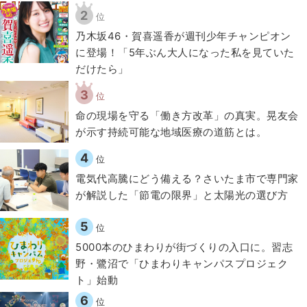
2
位
乃木坂46・賀喜遥香が週刊少年チャンピオン
に登場！「5年ぶん大人になった私を見ていた
だけたら」
3
位
​命の現場を守る「働き方改革」の真実。晃友会
が示す持続可能な地域医療の道筋とは。
4
位
電気代高騰にどう備える？さいたま市で専門家
が解説した「節電の限界」と太陽光の選び方
5
位
5000本のひまわりが街づくりの入口に。習志
野・鷺沼で「ひまわりキャンパスプロジェク
ト」始動
6
位