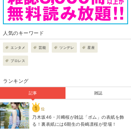
人気のキーワード
エンタメ
芸能
ツンデレ
星座
プロレス
ランキング
記事
雑誌
1
位
乃木坂46・川﨑桜が雑誌「ボム」の表紙を飾
る！裏表紙には6期生の長嶋凛桜が登場！