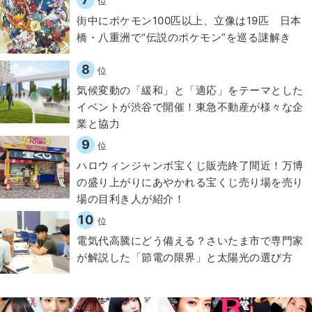
位
街中にポケモン100匹以上、立像は19匹 日本
橋・八重洲で“伝説のポケモン”を巡る謎解き
8
位
気候変動の「緩和」と「適応」をテーマとした
イベントが渋谷で開催！東急不動産が様々な企
業と協力
9
位
ハロウィンジャンボ宝くじ販売終了間近！万博
の盛り上がりにあやかれる宝くじ売り場を売り
場の目利き人が紹介！
10
位
電気代高騰にどう備える？さいたま市で専門家
が解説した「節電の限界」と太陽光の選び方