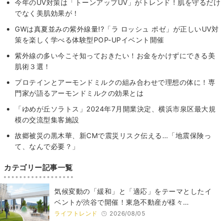
今年のUV対策は「トーンアップUV」がトレンド！肌を守るだけ
でなく美肌効果が！
GWは真夏並みの紫外線量!?「ラ ロッシュ ポゼ」が正しいUV対
策を楽しく学べる体験型POP-UPイベント開催
紫外線の多い今こそ知っておきたい！お金をかけずにできる美
肌術３選！
プロテインとアーモンドミルクの組み合わせで理想の体に！専
門家が語るアーモンドミルクの効果とは
「ゆめが丘ソラトス」2024年7月開業決定、横浜市泉区最大規
模の交流型集客施設
故郷被災の黒木華、新CMで震災リスク伝える…「地震保険っ
て、なんで必要？」
カテゴリー記事一覧
気候変動の「緩和」と「適応」をテーマとしたイ
ベントが渋谷で開催！東急不動産が様々…
ライフトレンド
2026/08/05