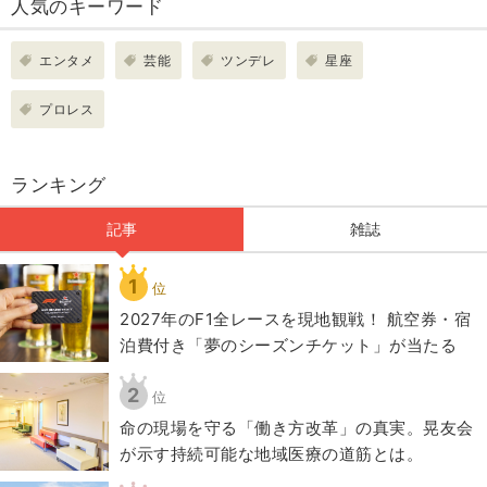
人気のキーワード
エンタメ
芸能
ツンデレ
星座
プロレス
ランキング
記事
雑誌
1
位
2027年のF1全レースを現地観戦！ 航空券・宿
泊費付き「夢のシーズンチケット」が当たる
2
位
​命の現場を守る「働き方改革」の真実。晃友会
が示す持続可能な地域医療の道筋とは。