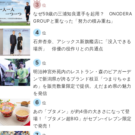
3
位
なぜ59歳の三浦知良選手を起用？ ONODERA
GROUPと重なった「努力の積み重ね」
4
位
石井杏奈、アシックス新旗艦店に「没入できる
場所」 俳優の役作りとの共通点
5
位
明治神宮外苑内のレストラン・森のビアガーデ
ンで新潟県が誇るブランド枝豆「つまりちゃま
め」を販売数量限定で提供。えだまめ県の魅力
を発信
6
位
あの「ブタメン」が約4倍の大きさになって登
場！「ブタメン超BIG」がセブン‐イレブン限定
で発売！
7