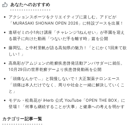
あなたへのおすすめ
アクションスポーツをクリエイティブに楽しむ。アドビが
「MURASAKI SHONAN OPEN 2026」に特設ブースを出展！
進研ゼミの小1向け講座「チャレンジ1ねんせい」が卒園を迎え
る親子に向けた動画「つないだ手を離す時」篇を公開
藤岡弘、と中村里帆が語る高知県の魅力！「とにかく1回来て欲
しい！」
高島彩がアムジェンの乾癬疾患啓発活動アンバサダーに就任。
10月29日の世界乾癬デーより疾患啓発動画を公開
「頭痛なんかで…」と我慢しないで！大正製薬ナロンエース
「頭痛は本人だけでなく、周りや社会と一緒に解決していくこ
と」
モデル・松島花が iHerb 公式 YouTube「OPEN THE BOX」に
登場！「何事も継続することが大事」と健康への考えを明かす
カテゴリー記事一覧