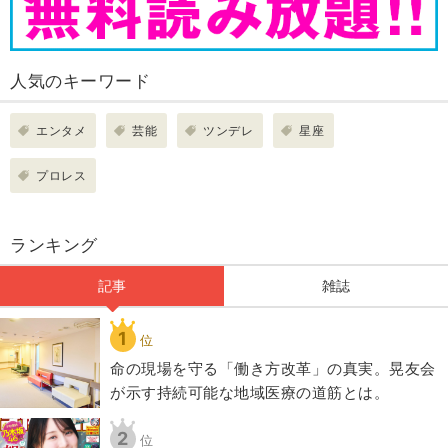
人気のキーワード
エンタメ
芸能
ツンデレ
星座
プロレス
ランキング
記事
雑誌
1
位
​命の現場を守る「働き方改革」の真実。晃友会
が示す持続可能な地域医療の道筋とは。
2
位