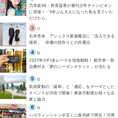
乃木坂46・賀喜遥香が週刊少年チャンピオン
に登場！「5年ぶん大人になった私を見ていた
だけたら」
3
位
石井杏奈、アシックス新旗艦店に「没入できる
場所」 俳優の役作りとの共通点
4
位
2027年のF1全レースを現地観戦！ 航空券・宿
泊費付き「夢のシーズンチケット」が当たる
5
位
気候変動の「緩和」と「適応」をテーマとした
イベントが渋谷で開催！東急不動産が様々な企
業と協力
6
位
ハロウィンジャンボ宝くじ販売終了間近！万博