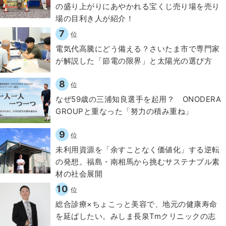
の盛り上がりにあやかれる宝くじ売り場を売り
場の目利き人が紹介！
7
位
電気代高騰にどう備える？さいたま市で専門家
が解説した「節電の限界」と太陽光の選び方
8
位
なぜ59歳の三浦知良選手を起用？ ONODERA
GROUPと重なった「努力の積み重ね」
9
位
​​未利用資源を「余すことなく価値化」する逆転
の発想。福島・南相馬から挑むサステナブル素
材の社会展開​
10
位
総合診療×ちょこっと美容で、地元の健康寿命
を延ばしたい。みしま長泉Tmクリニックの志