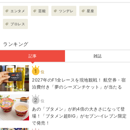
エンタメ
芸能
ツンデレ
星座
プロレス
ランキング
記事
雑誌
1
位
2027年のF1全レースを現地観戦！ 航空券・宿
泊費付き「夢のシーズンチケット」が当たる
2
位
あの「ブタメン」が約4倍の大きさになって登
場！「ブタメン超BIG」がセブン‐イレブン限定
で発売！