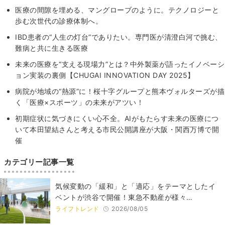
医療の間隙を埋める、マングローブのように。テクノロジーと
歩む次世代の診療体制へ。
IBD患者の“人生の灯台”でありたい。専門医が清澄白河で挑む、
難病と共に生きる医療
未来の医療を“支える現場力”とは？中外製薬が語ったイノベーシ
ョン実装の裏側【CHUGAI INNOVATION DAY 2025】
病院が地域の“熱源”に！桜十字グループと熊本ヴォルターズが描
く「医療×スポーツ」の未来がアツい！
初期症状に気づきにくい心不全。AIがもたらす未来の医療につ
いて本田望結さんと考える市民公開講座が大阪・関西万博で開
催
カテゴリー記事一覧
気候変動の「緩和」と「適応」をテーマとしたイ
ベントが渋谷で開催！東急不動産が様々…
ライフトレンド
2026/08/05