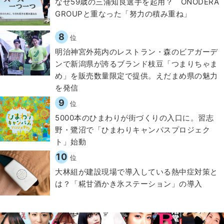
なぜ59歳の三浦知良選手を起用？ ONODERA
GROUPと重なった「努力の積み重ね」
8
位
明治神宮外苑内のレストラン・森のビアガーデ
ンで新潟県が誇るブランド枝豆「つまりちゃま
め」を販売数量限定で提供。えだまめ県の魅力
を発信
9
位
5000本のひまわりが街づくりの入口に。習志
野・鷺沼で「ひまわりキャンパスプロジェク
ト」始動
10
位
大林組が建設現場で導入している熱中症対策と
は？「糀甘酒かき氷ステーション」の導入