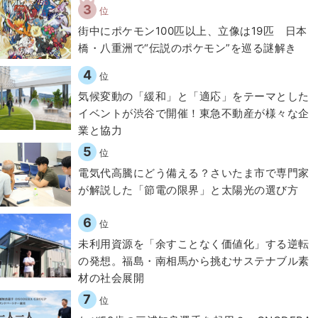
3
位
街中にポケモン100匹以上、立像は19匹 日本
橋・八重洲で“伝説のポケモン”を巡る謎解き
4
位
気候変動の「緩和」と「適応」をテーマとした
イベントが渋谷で開催！東急不動産が様々な企
業と協力
5
位
電気代高騰にどう備える？さいたま市で専門家
が解説した「節電の限界」と太陽光の選び方
6
位
​​未利用資源を「余すことなく価値化」する逆転
の発想。福島・南相馬から挑むサステナブル素
材の社会展開​
7
位