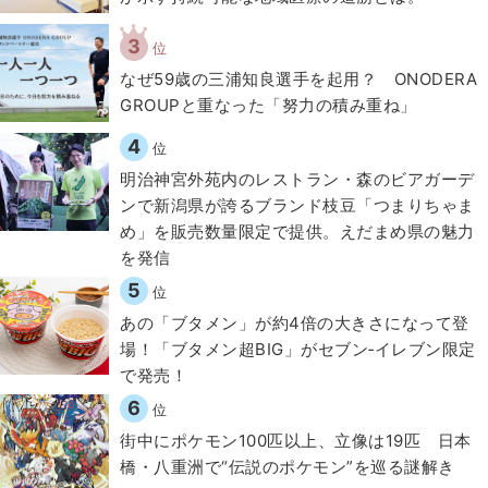
3
位
なぜ59歳の三浦知良選手を起用？ ONODERA
GROUPと重なった「努力の積み重ね」
4
位
明治神宮外苑内のレストラン・森のビアガーデ
ンで新潟県が誇るブランド枝豆「つまりちゃま
め」を販売数量限定で提供。えだまめ県の魅力
を発信
5
位
あの「ブタメン」が約4倍の大きさになって登
場！「ブタメン超BIG」がセブン‐イレブン限定
で発売！
6
位
街中にポケモン100匹以上、立像は19匹 日本
橋・八重洲で“伝説のポケモン”を巡る謎解き