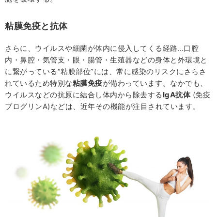
粘膜免疫と抗体
さらに、ウイルスや細菌が体内に侵入してくる経路…口腔
内・鼻腔・気管支・眼・腸管・生殖器などの身体と外環境と
に繋がっている“粘膜部位”には、常に感染のリスクにさらさ
れているため特別な
粘膜免疫
が備わっています。なかでも、
ウイルスなどの抗原に結合し体内から除去する
IgA
抗体
(免疫
ブログリンA)などは、近年その機能が注目されています。