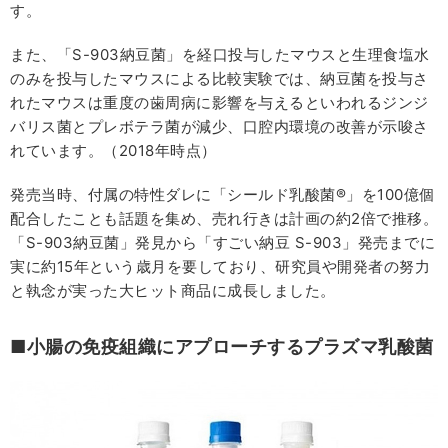
す。
また、「S-903納豆菌」を経口投与したマウスと生理食塩水
のみを投与したマウスによる比較実験では、納豆菌を投与さ
れたマウスは重度の歯周病に影響を与えるといわれるジンジ
バリス菌とプレボテラ菌が減少、口腔内環境の改善が示唆さ
れています。（2018年時点）
発売当時、付属の特性ダレに「シールド乳酸菌®」を100億個
配合したことも話題を集め、売れ行きは計画の約2倍で推移。
「S-903納豆菌」発見から「すごい納豆 S-903」発売までに
実に約15年という歳月を要しており、研究員や開発者の努力
と執念が実った大ヒット商品に成長しました。
■小腸の免疫組織にアプローチするプラズマ乳酸菌