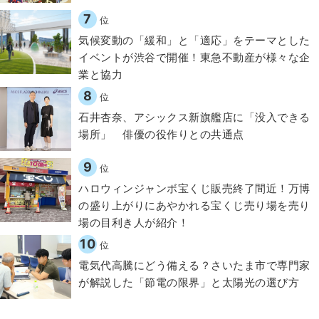
7
位
気候変動の「緩和」と「適応」をテーマとした
イベントが渋谷で開催！東急不動産が様々な企
業と協力
8
位
石井杏奈、アシックス新旗艦店に「没入できる
場所」 俳優の役作りとの共通点
9
位
ハロウィンジャンボ宝くじ販売終了間近！万博
の盛り上がりにあやかれる宝くじ売り場を売り
場の目利き人が紹介！
10
位
電気代高騰にどう備える？さいたま市で専門家
が解説した「節電の限界」と太陽光の選び方