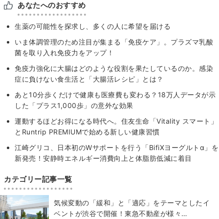
あなたへのおすすめ
生薬の可能性を探求し、多くの人に希望を届ける
いま体調管理のため注目が集まる「免疫ケア」。プラズマ乳酸
菌を取り入れ免疫力をアップ！
免疫力強化に大腸はどのような役割を果たしているのか。感染
症に負けない食生活と「大腸活レシピ」とは？
あと10分歩くだけで健康も医療費も変わる？18万人データが示
した「プラス1,000歩」の意外な効果
運動するほどお得になる時代へ。住友生命「Vitality スマート」
とRuntrip PREMIUMで始める新しい健康習慣
江崎グリコ、日本初のWサポートを行う「BifiXヨーグルトα」を
新発売！安静時エネルギー消費向上と体脂肪低減に着目
カテゴリー記事一覧
気候変動の「緩和」と「適応」をテーマとしたイ
ベントが渋谷で開催！東急不動産が様々…