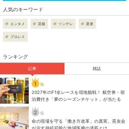
人気のキーワード
エンタメ
芸能
ツンデレ
星座
プロレス
ランキング
記事
雑誌
1
位
2027年のF1全レースを現地観戦！ 航空券・宿
泊費付き「夢のシーズンチケット」が当たる
2
位
​命の現場を守る「働き方改革」の真実。晃友会
が示す持続可能な地域医療の道筋とは。