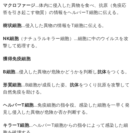
マクロファージ
…体内に侵入した異物を食べ、抗原（免疫応
答を引き起こす物質）の情報をヘルパーT細胞に伝える。
樹状細胞
…侵入した異物の情報をT細胞に伝える。
NK
細胞
（ナチュラルキラー細胞）…細胞に中のウイルスを攻
撃して処理する。
獲得免疫細胞
B
細胞
…侵入した異物が危険かどうかを判断し
抗体
をつくる。
形質細胞
…B細胞が成長した姿。
抗体
をつくり抗原を攻撃して
自然免疫を助ける。
ヘルパー
T
細胞
…免疫細胞の指令役。感染した細胞を一早く発
見し侵入した異物が危険か否か判断する。
キラー
T
細胞
…ヘルパーT細胞からの指令によって感染した細
胞を破壊する。