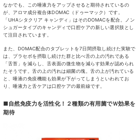
なかでも、この唾液力をアップさせると期待されているの
が、アロマ成分複合体DOMAC（ドゥーマック）です。
「UHAシタクリア キャンディ」はそのDOMACを配合。ノン
シュガータイプのキャンディで口腔ケアの新しい選択肢とし
て注目されています。
また、DOMAC配合のタブレットを7日間摂取し続けた実験で
は、プラセボを摂取し続けた群と比べ舌の上の汚れである
「舌苔」を減らし、舌表面の微生物を減らす効果が認められ
たそうです。舌の上の汚れは細菌の塊。舌の上が汚れている
と、唾液の免疫機能も効果が下がってしまうといわれてお
り、唾液力と舌ケアは口腔ケアの最前線です。
■
自然免疫力を活性化！
２種類の有用菌でＷ効果を
期待