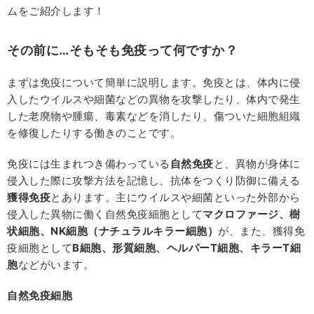
ムをご紹介します！
その前に…そもそも免疫って何ですか？
まずは免疫について簡単に説明します。免疫とは、体内に侵
入したウイルスや細菌などの異物を攻撃したり、体内で発生
した老廃物や腫瘍、毒素などを消したり、傷ついた細胞組織
を修復したりする働きのことです。
免疫には生まれつき備わっている
自然免疫
と、異物が身体に
侵入した際に攻撃方法を記憶し、抗体をつくり防御に備える
獲得免疫
とあります。主にウイルスや細菌といった外部から
侵入した異物に働く自然免疫細胞として
マクロファージ、樹
状細胞、
NK
細胞（ナチュラルキラー細胞）
が、また、獲得免
疫細胞として
B
細胞、形質細胞、ヘルパー
T
細胞、キラー
T
細
胞
などがいます。
自然免疫細胞