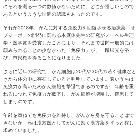
にそれを測る一つの数値がないために、どこか怪しいもので
あるというような世間の認識もあったのです。
それが2018年、がんに対する免疫力を回復させる治療薬「オ
プジーボ」の開発に関わる本庶佑先生の研究がノーベル生理
学・医学賞を受賞したことにより、それまで世間一般的には
顧みられることの少なかった「免疫力」が、一躍脚光を浴
び、市民権を得ることになりました。
さらに近年の研究で、がん細胞は20代や30代の若く健康なと
きから体の中に存在していると判明しています。若いうちは
免疫力が高いためがん細胞を撃退できるのですが、年齢を重
ねるにつれて免疫力が低下し、がん細胞が増殖し、罹患して
しまうのです。
年齢を重ねても免疫力を維持し、がんから身を守ることはで
きないか。私は漢方医としてがんに効く漢方薬をずっと探し
求めていました。