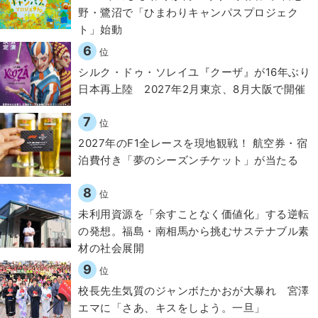
野・鷺沼で「ひまわりキャンパスプロジェク
ト」始動
6
位
シルク・ドゥ・ソレイユ『クーザ』が16年ぶり
日本再上陸 2027年2月東京、8月大阪で開催
7
位
2027年のF1全レースを現地観戦！ 航空券・宿
泊費付き「夢のシーズンチケット」が当たる
8
位
​​未利用資源を「余すことなく価値化」する逆転
の発想。福島・南相馬から挑むサステナブル素
材の社会展開​
9
位
校長先生気質のジャンボたかおが大暴れ 宮澤
エマに「さあ、キスをしよう。一旦」