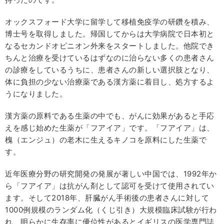
オックスフォード大学に留学して移植免疫学の研鑽を積み、
博士号を取得しました。帰国してからは大学病院で日本初と
なるセカンドオピニオン外来をスタートしました。他院でき
ちんと治療を受けているはずなのに治らない多くの患者さん
の診療をしているうちに、患者さんの新しい選択肢となり、
体に負担の少ない治療薬である漢方薬に着目し、処方するよ
うになりました。
漢方薬の原料である生薬の中でも、がんに効果があると手応
えを感じ始めた生薬が「フアイア」です。「フアイア」は、
槐（エンジュ）の老木に生えるキノコを原料にした生薬で
す。
近年医療分野の研究開発の発展が著しい中国では、1992年か
ら「フアイア」は抗がん剤として認可を受けて使用されてい
ます。そして2018年、肝臓がん手術後の患者さんに対して
1000例規模のランダム化（くじ引き）大規模臨床試験が行わ
れ、明らかに生存率に優位性があるとイギリスの医学専門誌