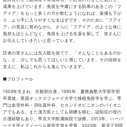
成果を上げています。免疫を中庸にする効果のあるこの「フ
アイア」をもっと多くの方が飲むようになれば、薬価も下が
り、より手に入りやすくなるはずです。そのために「フアイ
ア」の普及に努めながら、さらに「フアイア」のような体に
負担もほとんどなく、免疫を上げる生薬を探して、皆さんに
お伝えしていきたいと思っています。
読者の皆さんには先入観を捨てて、「そんなこともあるのか
な」と、少しでも思ってほしいと感じています。その信頼を
支えに、私はこれからも進んでいきます。
■プロフィール
1959年生まれ、京都府出身。1985年、慶應義塾大学医学部
卒業後、英国オックスフォード大学で移植免疫学を学ぶ。専
門は血管外科・消化器外科。セカンドオピニオンのパイオニ
アでもある。また漢方医としても研鑽を積む。認知症の母の
介護経験もあり、帝京大学附属病院で診療。2013年、ハーバ
ード大学イグノーベル賞医学賞を受賞。2020年、新見正則医