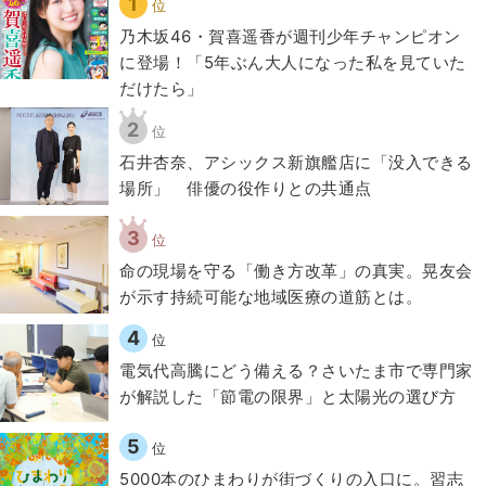
1
位
乃木坂46・賀喜遥香が週刊少年チャンピオン
に登場！「5年ぶん大人になった私を見ていた
だけたら」
2
位
石井杏奈、アシックス新旗艦店に「没入できる
場所」 俳優の役作りとの共通点
3
位
​命の現場を守る「働き方改革」の真実。晃友会
が示す持続可能な地域医療の道筋とは。
4
位
電気代高騰にどう備える？さいたま市で専門家
が解説した「節電の限界」と太陽光の選び方
5
位
5000本のひまわりが街づくりの入口に。習志